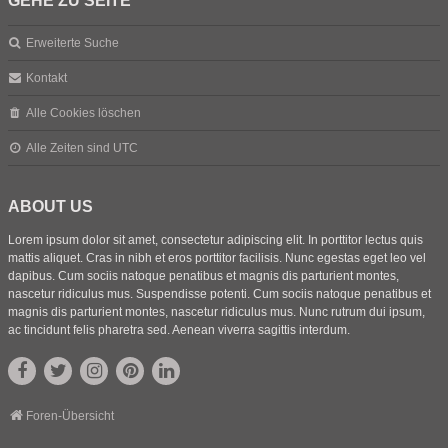
GEHE ZU SEITE
Erweiterte Suche
Kontakt
Alle Cookies löschen
Alle Zeiten sind
UTC
ABOUT US
Lorem ipsum dolor sit amet, consectetur adipiscing elit. In porttitor lectus quis
mattis aliquet. Cras in nibh et eros porttitor facilisis. Nunc egestas eget leo vel
dapibus. Cum sociis natoque penatibus et magnis dis parturient montes,
nascetur ridiculus mus. Suspendisse potenti. Cum sociis natoque penatibus et
magnis dis parturient montes, nascetur ridiculus mus. Nunc rutrum dui ipsum,
ac tincidunt felis pharetra sed. Aenean viverra sagittis interdum.
Foren-Übersicht