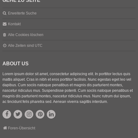
GEHE ZU SEITE
Erweiterte Suche
Kontakt
Alle Cookies löschen
Alle Zeiten sind
UTC
ABOUT US
Lorem ipsum dolor sit amet, consectetur adipiscing elit. In porttitor lectus quis
mattis aliquet. Cras in nibh et eros porttitor facilisis. Nunc egestas eget leo vel
dapibus. Cum sociis natoque penatibus et magnis dis parturient montes,
nascetur ridiculus mus. Suspendisse potenti. Cum sociis natoque penatibus et
magnis dis parturient montes, nascetur ridiculus mus. Nunc rutrum dui ipsum,
ac tincidunt felis pharetra sed. Aenean viverra sagittis interdum.
Foren-Übersicht