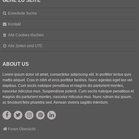
GEHE ZU SEITE
Erweiterte Suche
Kontakt
Alle Cookies löschen
Alle Zeiten sind
UTC
ABOUT US
Lorem ipsum dolor sit amet, consectetur adipiscing elit. In porttitor lectus quis
mattis aliquet. Cras in nibh et eros porttitor facilisis. Nunc egestas eget leo vel
dapibus. Cum sociis natoque penatibus et magnis dis parturient montes,
nascetur ridiculus mus. Suspendisse potenti. Cum sociis natoque penatibus et
magnis dis parturient montes, nascetur ridiculus mus. Nunc rutrum dui ipsum,
ac tincidunt felis pharetra sed. Aenean viverra sagittis interdum.
Foren-Übersicht