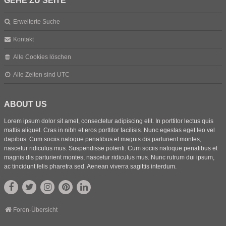
GEHE ZU SEITE
Erweiterte Suche
Kontakt
Alle Cookies löschen
Alle Zeiten sind
UTC
ABOUT US
Lorem ipsum dolor sit amet, consectetur adipiscing elit. In porttitor lectus quis
mattis aliquet. Cras in nibh et eros porttitor facilisis. Nunc egestas eget leo vel
dapibus. Cum sociis natoque penatibus et magnis dis parturient montes,
nascetur ridiculus mus. Suspendisse potenti. Cum sociis natoque penatibus et
magnis dis parturient montes, nascetur ridiculus mus. Nunc rutrum dui ipsum,
ac tincidunt felis pharetra sed. Aenean viverra sagittis interdum.
Foren-Übersicht