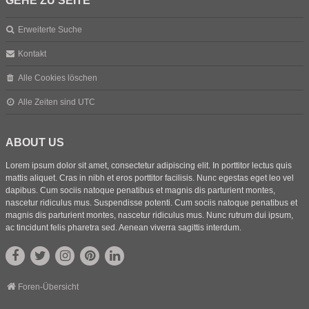
GEHE ZU SEITE
Erweiterte Suche
Kontakt
Alle Cookies löschen
Alle Zeiten sind
UTC
ABOUT US
Lorem ipsum dolor sit amet, consectetur adipiscing elit. In porttitor lectus quis
mattis aliquet. Cras in nibh et eros porttitor facilisis. Nunc egestas eget leo vel
dapibus. Cum sociis natoque penatibus et magnis dis parturient montes,
nascetur ridiculus mus. Suspendisse potenti. Cum sociis natoque penatibus et
magnis dis parturient montes, nascetur ridiculus mus. Nunc rutrum dui ipsum,
ac tincidunt felis pharetra sed. Aenean viverra sagittis interdum.
Foren-Übersicht