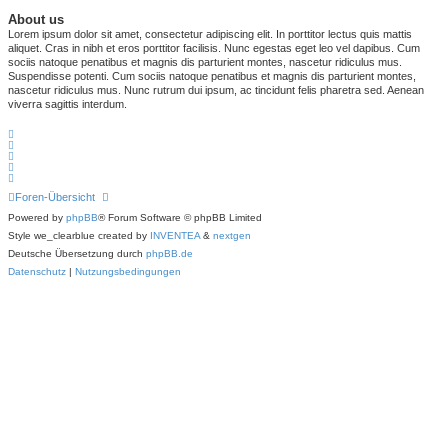
About us
Lorem ipsum dolor sit amet, consectetur adipiscing elit. In porttitor lectus quis mattis
aliquet. Cras in nibh et eros porttitor facilisis. Nunc egestas eget leo vel dapibus. Cum
sociis natoque penatibus et magnis dis parturient montes, nascetur ridiculus mus.
Suspendisse potenti. Cum sociis natoque penatibus et magnis dis parturient montes,
nascetur ridiculus mus. Nunc rutrum dui ipsum, ac tincidunt felis pharetra sed. Aenean
viverra sagittis interdum.
Foren-Übersicht
Powered by
phpBB
® Forum Software © phpBB Limited
Style we_clearblue created by
INVENTEA
&
nextgen
Deutsche Übersetzung durch
phpBB.de
Datenschutz
|
Nutzungsbedingungen