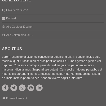
GEHE ZU SEITE
Erweiterte Suche
Kontakt
Alle Cookies löschen
Alle Zeiten sind
UTC
ABOUT US
Lorem ipsum dolor sit amet, consectetur adipiscing elit. In porttitor lectus quis
mattis aliquet. Cras in nibh et eros porttitor facilisis. Nunc egestas eget leo vel
dapibus. Cum sociis natoque penatibus et magnis dis parturient montes,
nascetur ridiculus mus. Suspendisse potenti. Cum sociis natoque penatibus et
magnis dis parturient montes, nascetur ridiculus mus. Nunc rutrum dui ipsum,
ac tincidunt felis pharetra sed. Aenean viverra sagittis interdum.
Foren-Übersicht