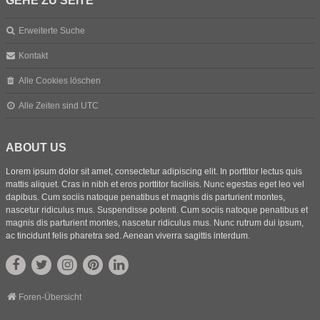
GEHE ZU SEITE
Erweiterte Suche
Kontakt
Alle Cookies löschen
Alle Zeiten sind
UTC
ABOUT US
Lorem ipsum dolor sit amet, consectetur adipiscing elit. In porttitor lectus quis
mattis aliquet. Cras in nibh et eros porttitor facilisis. Nunc egestas eget leo vel
dapibus. Cum sociis natoque penatibus et magnis dis parturient montes,
nascetur ridiculus mus. Suspendisse potenti. Cum sociis natoque penatibus et
magnis dis parturient montes, nascetur ridiculus mus. Nunc rutrum dui ipsum,
ac tincidunt felis pharetra sed. Aenean viverra sagittis interdum.
Foren-Übersicht