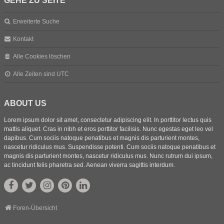
GEHE ZU SEITE
Erweiterte Suche
Kontakt
Alle Cookies löschen
Alle Zeiten sind
UTC
ABOUT US
Lorem ipsum dolor sit amet, consectetur adipiscing elit. In porttitor lectus quis
mattis aliquet. Cras in nibh et eros porttitor facilisis. Nunc egestas eget leo vel
dapibus. Cum sociis natoque penatibus et magnis dis parturient montes,
nascetur ridiculus mus. Suspendisse potenti. Cum sociis natoque penatibus et
magnis dis parturient montes, nascetur ridiculus mus. Nunc rutrum dui ipsum,
ac tincidunt felis pharetra sed. Aenean viverra sagittis interdum.
Foren-Übersicht