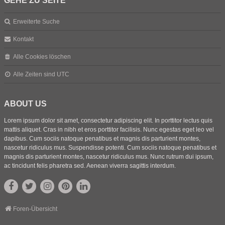
GEHE ZU SEITE
Erweiterte Suche
Kontakt
Alle Cookies löschen
Alle Zeiten sind
UTC
ABOUT US
Lorem ipsum dolor sit amet, consectetur adipiscing elit. In porttitor lectus quis
mattis aliquet. Cras in nibh et eros porttitor facilisis. Nunc egestas eget leo vel
dapibus. Cum sociis natoque penatibus et magnis dis parturient montes,
nascetur ridiculus mus. Suspendisse potenti. Cum sociis natoque penatibus et
magnis dis parturient montes, nascetur ridiculus mus. Nunc rutrum dui ipsum,
ac tincidunt felis pharetra sed. Aenean viverra sagittis interdum.
Foren-Übersicht