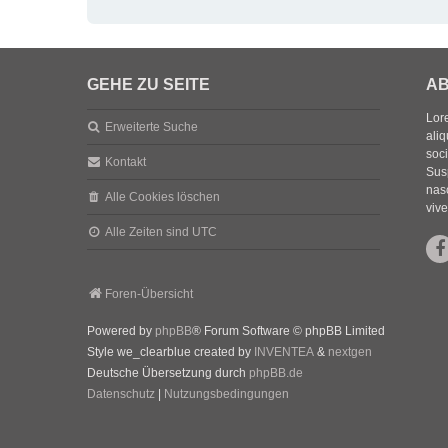
GEHE ZU SEITE
AB
Lore
Erweiterte Suche
aliq
soc
Kontakt
Sus
nasc
Alle Cookies löschen
vive
Alle Zeiten sind
UTC
Foren-Übersicht
Powered by
phpBB
® Forum Software © phpBB Limited
Style we_clearblue created by
INVENTEA
&
nextgen
Deutsche Übersetzung durch
phpBB.de
Datenschutz
|
Nutzungsbedingungen