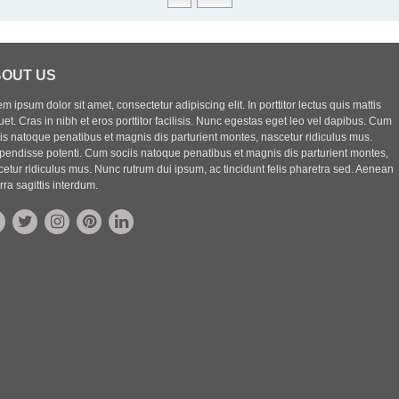
OUT US
m ipsum dolor sit amet, consectetur adipiscing elit. In porttitor lectus quis mattis
uet. Cras in nibh et eros porttitor facilisis. Nunc egestas eget leo vel dapibus. Cum
iis natoque penatibus et magnis dis parturient montes, nascetur ridiculus mus.
pendisse potenti. Cum sociis natoque penatibus et magnis dis parturient montes,
etur ridiculus mus. Nunc rutrum dui ipsum, ac tincidunt felis pharetra sed. Aenean
rra sagittis interdum.