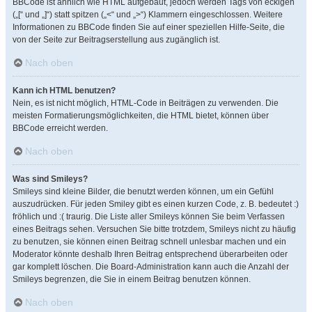
BBCode ist ähnlich wie HTML aufgebaut, jedoch werden Tags von eckigen
(„[“ und „]“) statt spitzen („<“ und „>“) Klammern eingeschlossen. Weitere
Informationen zu BBCode finden Sie auf einer speziellen Hilfe-Seite, die
von der Seite zur Beitragserstellung aus zugänglich ist.
Nach oben
Kann ich HTML benutzen?
Nein, es ist nicht möglich, HTML-Code in Beiträgen zu verwenden. Die
meisten Formatierungsmöglichkeiten, die HTML bietet, können über
BBCode erreicht werden.
Nach oben
Was sind Smileys?
Smileys sind kleine Bilder, die benutzt werden können, um ein Gefühl
auszudrücken. Für jeden Smiley gibt es einen kurzen Code, z. B. bedeutet :)
fröhlich und :( traurig. Die Liste aller Smileys können Sie beim Verfassen
eines Beitrags sehen. Versuchen Sie bitte trotzdem, Smileys nicht zu häufig
zu benutzen, sie können einen Beitrag schnell unlesbar machen und ein
Moderator könnte deshalb Ihren Beitrag entsprechend überarbeiten oder
gar komplett löschen. Die Board-Administration kann auch die Anzahl der
Smileys begrenzen, die Sie in einem Beitrag benutzen können.
Nach oben