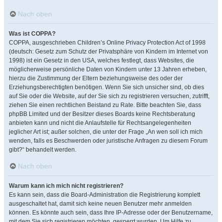
Nach oben
Was ist COPPA?
COPPA, ausgeschrieben Children’s Online Privacy Protection Act of 1998
(deutsch: Gesetz zum Schutz der Privatsphäre von Kindern im Internet von
1998) ist ein Gesetz in den USA, welches festlegt, dass Websites, die
möglicherweise persönliche Daten von Kindern unter 13 Jahren erheben,
hierzu die Zustimmung der Eltern beziehungsweise des oder der
Erziehungsberechtigten benötigen. Wenn Sie sich unsicher sind, ob dies
auf Sie oder die Website, auf der Sie sich zu registrieren versuchen, zutrifft,
ziehen Sie einen rechtlichen Beistand zu Rate. Bitte beachten Sie, dass
phpBB Limited und der Besitzer dieses Boards keine Rechtsberatung
anbieten kann und nicht die Anlaufstelle für Rechtsangelegenheiten
jeglicher Art ist; außer solchen, die unter der Frage „An wen soll ich mich
wenden, falls es Beschwerden oder juristische Anfragen zu diesem Forum
gibt?“ behandelt werden.
Nach oben
Warum kann ich mich nicht registrieren?
Es kann sein, dass die Board-Administration die Registrierung komplett
ausgeschaltet hat, damit sich keine neuen Benutzer mehr anmelden
können. Es könnte auch sein, dass Ihre IP-Adresse oder der Benutzername,
mit dem Sie sich registrieren möchten, gesperrt wurden. Um Hilfe zu