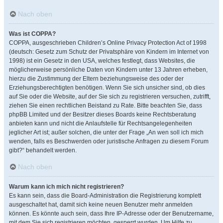
Nach oben
Was ist COPPA?
COPPA, ausgeschrieben Children’s Online Privacy Protection Act of 1998
(deutsch: Gesetz zum Schutz der Privatsphäre von Kindern im Internet von
1998) ist ein Gesetz in den USA, welches festlegt, dass Websites, die
möglicherweise persönliche Daten von Kindern unter 13 Jahren erheben,
hierzu die Zustimmung der Eltern beziehungsweise des oder der
Erziehungsberechtigten benötigen. Wenn Sie sich unsicher sind, ob dies
auf Sie oder die Website, auf der Sie sich zu registrieren versuchen, zutrifft,
ziehen Sie einen rechtlichen Beistand zu Rate. Bitte beachten Sie, dass
phpBB Limited und der Besitzer dieses Boards keine Rechtsberatung
anbieten kann und nicht die Anlaufstelle für Rechtsangelegenheiten
jeglicher Art ist; außer solchen, die unter der Frage „An wen soll ich mich
wenden, falls es Beschwerden oder juristische Anfragen zu diesem Forum
gibt?“ behandelt werden.
Nach oben
Warum kann ich mich nicht registrieren?
Es kann sein, dass die Board-Administration die Registrierung komplett
ausgeschaltet hat, damit sich keine neuen Benutzer mehr anmelden
können. Es könnte auch sein, dass Ihre IP-Adresse oder der Benutzername,
mit dem Sie sich registrieren möchten, gesperrt wurden. Um Hilfe zu