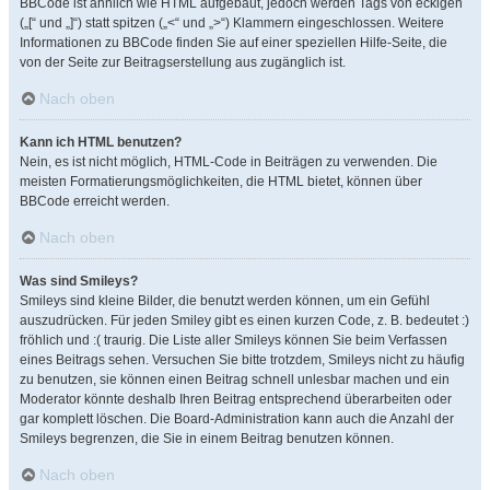
BBCode ist ähnlich wie HTML aufgebaut, jedoch werden Tags von eckigen
(„[“ und „]“) statt spitzen („<“ und „>“) Klammern eingeschlossen. Weitere
Informationen zu BBCode finden Sie auf einer speziellen Hilfe-Seite, die
von der Seite zur Beitragserstellung aus zugänglich ist.
Nach oben
Kann ich HTML benutzen?
Nein, es ist nicht möglich, HTML-Code in Beiträgen zu verwenden. Die
meisten Formatierungsmöglichkeiten, die HTML bietet, können über
BBCode erreicht werden.
Nach oben
Was sind Smileys?
Smileys sind kleine Bilder, die benutzt werden können, um ein Gefühl
auszudrücken. Für jeden Smiley gibt es einen kurzen Code, z. B. bedeutet :)
fröhlich und :( traurig. Die Liste aller Smileys können Sie beim Verfassen
eines Beitrags sehen. Versuchen Sie bitte trotzdem, Smileys nicht zu häufig
zu benutzen, sie können einen Beitrag schnell unlesbar machen und ein
Moderator könnte deshalb Ihren Beitrag entsprechend überarbeiten oder
gar komplett löschen. Die Board-Administration kann auch die Anzahl der
Smileys begrenzen, die Sie in einem Beitrag benutzen können.
Nach oben