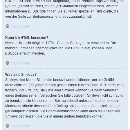
BBCode ist ähnlich wie HTML aufgebaut, jedoch werden Tags von eckigen
(„[“ und „]“) statt spitzen („<“ und „>“) Klammern eingeschlossen. Weitere
Informationen zu BBCode finden Sie auf einer speziellen Hilfe-Seite, die
von der Seite zur Beitragserstellung aus zugänglich ist.
Nach oben
Kann ich HTML benutzen?
Nein, es ist nicht möglich, HTML-Code in Beiträgen zu verwenden. Die
meisten Formatierungsmöglichkeiten, die HTML bietet, können über
BBCode erreicht werden.
Nach oben
Was sind Smileys?
Smileys sind kleine Bilder, die benutzt werden können, um ein Gefühl
auszudrücken. Für jeden Smiley gibt es einen kurzen Code, z. B. bedeutet :)
fröhlich und :( traurig. Die Liste aller Smileys können Sie beim Verfassen
eines Beitrags sehen. Versuchen Sie bitte trotzdem, Smileys nicht zu häufig
zu benutzen, sie können einen Beitrag schnell unlesbar machen und ein
Moderator könnte deshalb Ihren Beitrag entsprechend überarbeiten oder
gar komplett löschen. Die Board-Administration kann auch die Anzahl der
Smileys begrenzen, die Sie in einem Beitrag benutzen können.
Nach oben