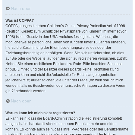
Nach oben
Was ist COPPA?
COPPA, ausgeschrieben Children’s Online Privacy Protection Act of 1998
(deutsch: Gesetz zum Schutz der Privatsphäre von Kindern im Internet von
1998) ist ein Gesetz in den USA, welches festlegt, dass Websites, die
möglicherweise persönliche Daten von Kindern unter 13 Jahren erheben,
hierzu die Zustimmung der Eltern beziehungsweise des oder der
Erziehungsberechtigten benötigen. Wenn Sie sich unsicher sind, ob dies
auf Sie oder die Website, auf der Sie sich zu registrieren versuchen, zutrifft,
ziehen Sie einen rechtlichen Beistand zu Rate. Bitte beachten Sie, dass
phpBB Limited und der Besitzer dieses Boards keine Rechtsberatung
anbieten kann und nicht die Anlaufstelle für Rechtsangelegenheiten
jeglicher Art ist; außer solchen, die unter der Frage „An wen soll ich mich
wenden, falls es Beschwerden oder juristische Anfragen zu diesem Forum
gibt?“ behandelt werden.
Nach oben
Warum kann ich mich nicht registrieren?
Es kann sein, dass die Board-Administration die Registrierung komplett
ausgeschaltet hat, damit sich keine neuen Benutzer mehr anmelden
können. Es könnte auch sein, dass Ihre IP-Adresse oder der Benutzername,
mit dem Sie sich registrieren möchten, gesperrt wurden. Um Hilfe zu