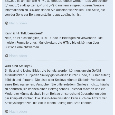
BBCode ist ähnlich wie HTML aufgebaut, jedoch werden Tags von eckigen
(„[“ und „]“) statt spitzen („<“ und „>“) Klammern eingeschlossen. Weitere
Informationen zu BBCode finden Sie auf einer speziellen Hilfe-Seite, die
von der Seite zur Beitragserstellung aus zugänglich ist.
Nach oben
Kann ich HTML benutzen?
Nein, es ist nicht möglich, HTML-Code in Beiträgen zu verwenden. Die
meisten Formatierungsmöglichkeiten, die HTML bietet, können über
BBCode erreicht werden.
Nach oben
Was sind Smileys?
Smileys sind kleine Bilder, die benutzt werden können, um ein Gefühl
auszudrücken. Für jeden Smiley gibt es einen kurzen Code, z. B. bedeutet :)
fröhlich und :( traurig. Die Liste aller Smileys können Sie beim Verfassen
eines Beitrags sehen. Versuchen Sie bitte trotzdem, Smileys nicht zu häufig
zu benutzen, sie können einen Beitrag schnell unlesbar machen und ein
Moderator könnte deshalb Ihren Beitrag entsprechend überarbeiten oder
gar komplett löschen. Die Board-Administration kann auch die Anzahl der
Smileys begrenzen, die Sie in einem Beitrag benutzen können.
Nach oben