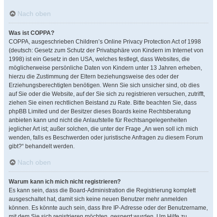
Nach oben
Was ist COPPA?
COPPA, ausgeschrieben Children’s Online Privacy Protection Act of 1998
(deutsch: Gesetz zum Schutz der Privatsphäre von Kindern im Internet von
1998) ist ein Gesetz in den USA, welches festlegt, dass Websites, die
möglicherweise persönliche Daten von Kindern unter 13 Jahren erheben,
hierzu die Zustimmung der Eltern beziehungsweise des oder der
Erziehungsberechtigten benötigen. Wenn Sie sich unsicher sind, ob dies
auf Sie oder die Website, auf der Sie sich zu registrieren versuchen, zutrifft,
ziehen Sie einen rechtlichen Beistand zu Rate. Bitte beachten Sie, dass
phpBB Limited und der Besitzer dieses Boards keine Rechtsberatung
anbieten kann und nicht die Anlaufstelle für Rechtsangelegenheiten
jeglicher Art ist; außer solchen, die unter der Frage „An wen soll ich mich
wenden, falls es Beschwerden oder juristische Anfragen zu diesem Forum
gibt?“ behandelt werden.
Nach oben
Warum kann ich mich nicht registrieren?
Es kann sein, dass die Board-Administration die Registrierung komplett
ausgeschaltet hat, damit sich keine neuen Benutzer mehr anmelden
können. Es könnte auch sein, dass Ihre IP-Adresse oder der Benutzername,
mit dem Sie sich registrieren möchten, gesperrt wurden. Um Hilfe zu