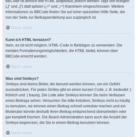
BBCode ist ähnlich wie HTML aufgebaut, jedoch werden Tags von eckigen
(„[“ und „]“) statt spitzen („<“ und „>“) Klammern eingeschlossen. Weitere
Informationen zu BBCode finden Sie auf einer speziellen Hilfe-Seite, die
von der Seite zur Beitragserstellung aus zugänglich ist.
Nach oben
Kann ich HTML benutzen?
Nein, es ist nicht möglich, HTML-Code in Beiträgen zu verwenden. Die
meisten Formatierungsmöglichkeiten, die HTML bietet, können über
BBCode erreicht werden.
Nach oben
Was sind Smileys?
Smileys sind kleine Bilder, die benutzt werden können, um ein Gefühl
auszudrücken. Für jeden Smiley gibt es einen kurzen Code, z. B. bedeutet :)
fröhlich und :( traurig. Die Liste aller Smileys können Sie beim Verfassen
eines Beitrags sehen. Versuchen Sie bitte trotzdem, Smileys nicht zu häufig
zu benutzen, sie können einen Beitrag schnell unlesbar machen und ein
Moderator könnte deshalb Ihren Beitrag entsprechend überarbeiten oder
gar komplett löschen. Die Board-Administration kann auch die Anzahl der
Smileys begrenzen, die Sie in einem Beitrag benutzen können.
Nach oben