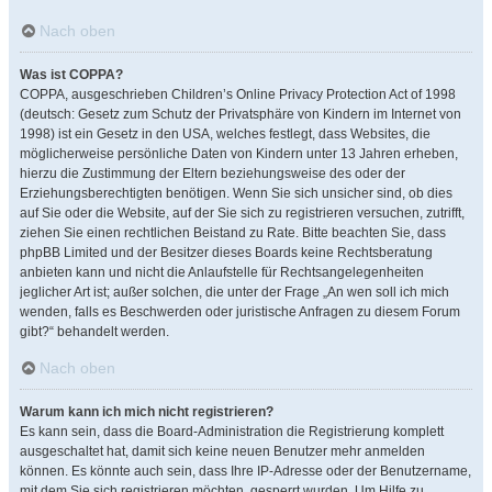
Nach oben
Was ist COPPA?
COPPA, ausgeschrieben Children’s Online Privacy Protection Act of 1998
(deutsch: Gesetz zum Schutz der Privatsphäre von Kindern im Internet von
1998) ist ein Gesetz in den USA, welches festlegt, dass Websites, die
möglicherweise persönliche Daten von Kindern unter 13 Jahren erheben,
hierzu die Zustimmung der Eltern beziehungsweise des oder der
Erziehungsberechtigten benötigen. Wenn Sie sich unsicher sind, ob dies
auf Sie oder die Website, auf der Sie sich zu registrieren versuchen, zutrifft,
ziehen Sie einen rechtlichen Beistand zu Rate. Bitte beachten Sie, dass
phpBB Limited und der Besitzer dieses Boards keine Rechtsberatung
anbieten kann und nicht die Anlaufstelle für Rechtsangelegenheiten
jeglicher Art ist; außer solchen, die unter der Frage „An wen soll ich mich
wenden, falls es Beschwerden oder juristische Anfragen zu diesem Forum
gibt?“ behandelt werden.
Nach oben
Warum kann ich mich nicht registrieren?
Es kann sein, dass die Board-Administration die Registrierung komplett
ausgeschaltet hat, damit sich keine neuen Benutzer mehr anmelden
können. Es könnte auch sein, dass Ihre IP-Adresse oder der Benutzername,
mit dem Sie sich registrieren möchten, gesperrt wurden. Um Hilfe zu