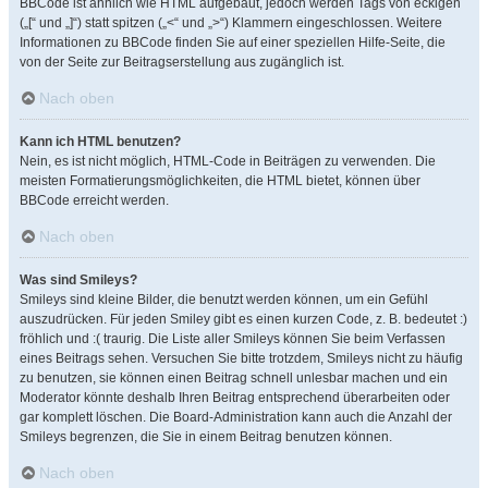
BBCode ist ähnlich wie HTML aufgebaut, jedoch werden Tags von eckigen
(„[“ und „]“) statt spitzen („<“ und „>“) Klammern eingeschlossen. Weitere
Informationen zu BBCode finden Sie auf einer speziellen Hilfe-Seite, die
von der Seite zur Beitragserstellung aus zugänglich ist.
Nach oben
Kann ich HTML benutzen?
Nein, es ist nicht möglich, HTML-Code in Beiträgen zu verwenden. Die
meisten Formatierungsmöglichkeiten, die HTML bietet, können über
BBCode erreicht werden.
Nach oben
Was sind Smileys?
Smileys sind kleine Bilder, die benutzt werden können, um ein Gefühl
auszudrücken. Für jeden Smiley gibt es einen kurzen Code, z. B. bedeutet :)
fröhlich und :( traurig. Die Liste aller Smileys können Sie beim Verfassen
eines Beitrags sehen. Versuchen Sie bitte trotzdem, Smileys nicht zu häufig
zu benutzen, sie können einen Beitrag schnell unlesbar machen und ein
Moderator könnte deshalb Ihren Beitrag entsprechend überarbeiten oder
gar komplett löschen. Die Board-Administration kann auch die Anzahl der
Smileys begrenzen, die Sie in einem Beitrag benutzen können.
Nach oben