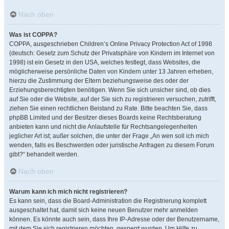
Nach oben
Was ist COPPA?
COPPA, ausgeschrieben Children’s Online Privacy Protection Act of 1998
(deutsch: Gesetz zum Schutz der Privatsphäre von Kindern im Internet von
1998) ist ein Gesetz in den USA, welches festlegt, dass Websites, die
möglicherweise persönliche Daten von Kindern unter 13 Jahren erheben,
hierzu die Zustimmung der Eltern beziehungsweise des oder der
Erziehungsberechtigten benötigen. Wenn Sie sich unsicher sind, ob dies
auf Sie oder die Website, auf der Sie sich zu registrieren versuchen, zutrifft,
ziehen Sie einen rechtlichen Beistand zu Rate. Bitte beachten Sie, dass
phpBB Limited und der Besitzer dieses Boards keine Rechtsberatung
anbieten kann und nicht die Anlaufstelle für Rechtsangelegenheiten
jeglicher Art ist; außer solchen, die unter der Frage „An wen soll ich mich
wenden, falls es Beschwerden oder juristische Anfragen zu diesem Forum
gibt?“ behandelt werden.
Nach oben
Warum kann ich mich nicht registrieren?
Es kann sein, dass die Board-Administration die Registrierung komplett
ausgeschaltet hat, damit sich keine neuen Benutzer mehr anmelden
können. Es könnte auch sein, dass Ihre IP-Adresse oder der Benutzername,
mit dem Sie sich registrieren möchten, gesperrt wurden. Um Hilfe zu