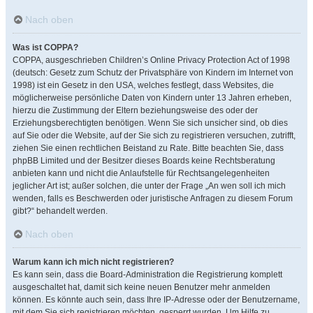
Nach oben
Was ist COPPA?
COPPA, ausgeschrieben Children’s Online Privacy Protection Act of 1998
(deutsch: Gesetz zum Schutz der Privatsphäre von Kindern im Internet von
1998) ist ein Gesetz in den USA, welches festlegt, dass Websites, die
möglicherweise persönliche Daten von Kindern unter 13 Jahren erheben,
hierzu die Zustimmung der Eltern beziehungsweise des oder der
Erziehungsberechtigten benötigen. Wenn Sie sich unsicher sind, ob dies
auf Sie oder die Website, auf der Sie sich zu registrieren versuchen, zutrifft,
ziehen Sie einen rechtlichen Beistand zu Rate. Bitte beachten Sie, dass
phpBB Limited und der Besitzer dieses Boards keine Rechtsberatung
anbieten kann und nicht die Anlaufstelle für Rechtsangelegenheiten
jeglicher Art ist; außer solchen, die unter der Frage „An wen soll ich mich
wenden, falls es Beschwerden oder juristische Anfragen zu diesem Forum
gibt?“ behandelt werden.
Nach oben
Warum kann ich mich nicht registrieren?
Es kann sein, dass die Board-Administration die Registrierung komplett
ausgeschaltet hat, damit sich keine neuen Benutzer mehr anmelden
können. Es könnte auch sein, dass Ihre IP-Adresse oder der Benutzername,
mit dem Sie sich registrieren möchten, gesperrt wurden. Um Hilfe zu