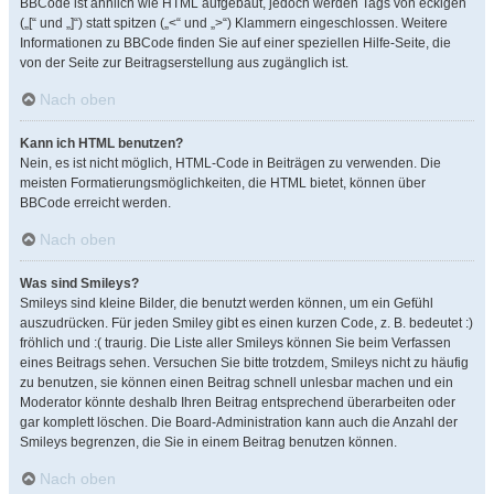
BBCode ist ähnlich wie HTML aufgebaut, jedoch werden Tags von eckigen
(„[“ und „]“) statt spitzen („<“ und „>“) Klammern eingeschlossen. Weitere
Informationen zu BBCode finden Sie auf einer speziellen Hilfe-Seite, die
von der Seite zur Beitragserstellung aus zugänglich ist.
Nach oben
Kann ich HTML benutzen?
Nein, es ist nicht möglich, HTML-Code in Beiträgen zu verwenden. Die
meisten Formatierungsmöglichkeiten, die HTML bietet, können über
BBCode erreicht werden.
Nach oben
Was sind Smileys?
Smileys sind kleine Bilder, die benutzt werden können, um ein Gefühl
auszudrücken. Für jeden Smiley gibt es einen kurzen Code, z. B. bedeutet :)
fröhlich und :( traurig. Die Liste aller Smileys können Sie beim Verfassen
eines Beitrags sehen. Versuchen Sie bitte trotzdem, Smileys nicht zu häufig
zu benutzen, sie können einen Beitrag schnell unlesbar machen und ein
Moderator könnte deshalb Ihren Beitrag entsprechend überarbeiten oder
gar komplett löschen. Die Board-Administration kann auch die Anzahl der
Smileys begrenzen, die Sie in einem Beitrag benutzen können.
Nach oben