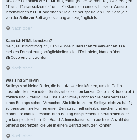
BBCode ist ähnlich wie HTML aufgebaut, jedoch werden Tags von eckigen
(„[“ und „]“) statt spitzen („<“ und „>“) Klammern eingeschlossen. Weitere
Informationen zu BBCode finden Sie auf einer speziellen Hilfe-Seite, die
von der Seite zur Beitragserstellung aus zugänglich ist.
Nach oben
Kann ich HTML benutzen?
Nein, es ist nicht möglich, HTML-Code in Beiträgen zu verwenden. Die
meisten Formatierungsmöglichkeiten, die HTML bietet, können über
BBCode erreicht werden.
Nach oben
Was sind Smileys?
Smileys sind kleine Bilder, die benutzt werden können, um ein Gefühl
auszudrücken. Für jeden Smiley gibt es einen kurzen Code, z. B. bedeutet :)
fröhlich und :( traurig. Die Liste aller Smileys können Sie beim Verfassen
eines Beitrags sehen. Versuchen Sie bitte trotzdem, Smileys nicht zu häufig
zu benutzen, sie können einen Beitrag schnell unlesbar machen und ein
Moderator könnte deshalb Ihren Beitrag entsprechend überarbeiten oder
gar komplett löschen. Die Board-Administration kann auch die Anzahl der
Smileys begrenzen, die Sie in einem Beitrag benutzen können.
Nach oben