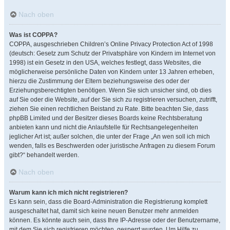
Nach oben
Was ist COPPA?
COPPA, ausgeschrieben Children’s Online Privacy Protection Act of 1998
(deutsch: Gesetz zum Schutz der Privatsphäre von Kindern im Internet von
1998) ist ein Gesetz in den USA, welches festlegt, dass Websites, die
möglicherweise persönliche Daten von Kindern unter 13 Jahren erheben,
hierzu die Zustimmung der Eltern beziehungsweise des oder der
Erziehungsberechtigten benötigen. Wenn Sie sich unsicher sind, ob dies
auf Sie oder die Website, auf der Sie sich zu registrieren versuchen, zutrifft,
ziehen Sie einen rechtlichen Beistand zu Rate. Bitte beachten Sie, dass
phpBB Limited und der Besitzer dieses Boards keine Rechtsberatung
anbieten kann und nicht die Anlaufstelle für Rechtsangelegenheiten
jeglicher Art ist; außer solchen, die unter der Frage „An wen soll ich mich
wenden, falls es Beschwerden oder juristische Anfragen zu diesem Forum
gibt?“ behandelt werden.
Nach oben
Warum kann ich mich nicht registrieren?
Es kann sein, dass die Board-Administration die Registrierung komplett
ausgeschaltet hat, damit sich keine neuen Benutzer mehr anmelden
können. Es könnte auch sein, dass Ihre IP-Adresse oder der Benutzername,
mit dem Sie sich registrieren möchten, gesperrt wurden. Um Hilfe zu