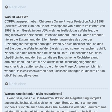
Nach oben
Was ist COPPA?
COPPA, ausgeschrieben Children’s Online Privacy Protection Act of 1998
(deutsch: Gesetz zum Schutz der Privatsphäre von Kindern im Internet von
1998) ist ein Gesetz in den USA, welches festlegt, dass Websites, die
möglicherweise persönliche Daten von Kindern unter 13 Jahren erheben,
hierzu die Zustimmung der Eltern beziehungsweise des oder der
Erziehungsberechtigten benötigen. Wenn Sie sich unsicher sind, ob dies
auf Sie oder die Website, auf der Sie sich zu registrieren versuchen, zutrifft,
ziehen Sie einen rechtlichen Beistand zu Rate. Bitte beachten Sie, dass
phpBB Limited und der Besitzer dieses Boards keine Rechtsberatung
anbieten kann und nicht die Anlaufstelle für Rechtsangelegenheiten
jeglicher Art ist; außer solchen, die unter der Frage „An wen soll ich mich
wenden, falls es Beschwerden oder juristische Anfragen zu diesem Forum
gibt?“ behandelt werden.
Nach oben
Warum kann ich mich nicht registrieren?
Es kann sein, dass die Board-Administration die Registrierung komplett
ausgeschaltet hat, damit sich keine neuen Benutzer mehr anmelden
können. Es könnte auch sein, dass Ihre IP-Adresse oder der Benutzername,
mit dem Sie sich registrieren möchten, gesperrt wurden. Um Hilfe zu