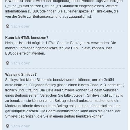
BBCode ist ähnlich wie HTML aufgebaut, jedoch werden Tags von eckigen
(„[“ und „]“) statt spitzen („<“ und „>“) Klammern eingeschlossen. Weitere
Informationen zu BBCode finden Sie auf einer speziellen Hilfe-Seite, die
von der Seite zur Beitragserstellung aus zugänglich ist.
Nach oben
Kann ich HTML benutzen?
Nein, es ist nicht möglich, HTML-Code in Beiträgen zu verwenden. Die
meisten Formatierungsmöglichkeiten, die HTML bietet, können über
BBCode erreicht werden.
Nach oben
Was sind Smileys?
Smileys sind kleine Bilder, die benutzt werden können, um ein Gefühl
auszudrücken. Für jeden Smiley gibt es einen kurzen Code, z. B. bedeutet :)
fröhlich und :( traurig. Die Liste aller Smileys können Sie beim Verfassen
eines Beitrags sehen. Versuchen Sie bitte trotzdem, Smileys nicht zu häufig
zu benutzen, sie können einen Beitrag schnell unlesbar machen und ein
Moderator könnte deshalb Ihren Beitrag entsprechend überarbeiten oder
gar komplett löschen. Die Board-Administration kann auch die Anzahl der
Smileys begrenzen, die Sie in einem Beitrag benutzen können.
Nach oben