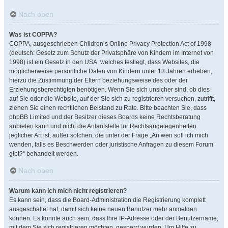
Nach oben
Was ist COPPA?
COPPA, ausgeschrieben Children’s Online Privacy Protection Act of 1998
(deutsch: Gesetz zum Schutz der Privatsphäre von Kindern im Internet von
1998) ist ein Gesetz in den USA, welches festlegt, dass Websites, die
möglicherweise persönliche Daten von Kindern unter 13 Jahren erheben,
hierzu die Zustimmung der Eltern beziehungsweise des oder der
Erziehungsberechtigten benötigen. Wenn Sie sich unsicher sind, ob dies
auf Sie oder die Website, auf der Sie sich zu registrieren versuchen, zutrifft,
ziehen Sie einen rechtlichen Beistand zu Rate. Bitte beachten Sie, dass
phpBB Limited und der Besitzer dieses Boards keine Rechtsberatung
anbieten kann und nicht die Anlaufstelle für Rechtsangelegenheiten
jeglicher Art ist; außer solchen, die unter der Frage „An wen soll ich mich
wenden, falls es Beschwerden oder juristische Anfragen zu diesem Forum
gibt?“ behandelt werden.
Nach oben
Warum kann ich mich nicht registrieren?
Es kann sein, dass die Board-Administration die Registrierung komplett
ausgeschaltet hat, damit sich keine neuen Benutzer mehr anmelden
können. Es könnte auch sein, dass Ihre IP-Adresse oder der Benutzername,
mit dem Sie sich registrieren möchten, gesperrt wurden. Um Hilfe zu