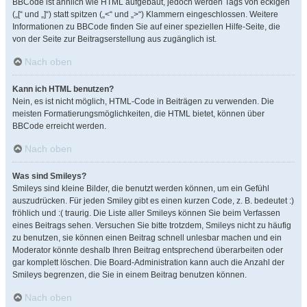
BBCode ist ähnlich wie HTML aufgebaut, jedoch werden Tags von eckigen
(„[“ und „]“) statt spitzen („<“ und „>“) Klammern eingeschlossen. Weitere
Informationen zu BBCode finden Sie auf einer speziellen Hilfe-Seite, die
von der Seite zur Beitragserstellung aus zugänglich ist.
Nach oben
Kann ich HTML benutzen?
Nein, es ist nicht möglich, HTML-Code in Beiträgen zu verwenden. Die
meisten Formatierungsmöglichkeiten, die HTML bietet, können über
BBCode erreicht werden.
Nach oben
Was sind Smileys?
Smileys sind kleine Bilder, die benutzt werden können, um ein Gefühl
auszudrücken. Für jeden Smiley gibt es einen kurzen Code, z. B. bedeutet :)
fröhlich und :( traurig. Die Liste aller Smileys können Sie beim Verfassen
eines Beitrags sehen. Versuchen Sie bitte trotzdem, Smileys nicht zu häufig
zu benutzen, sie können einen Beitrag schnell unlesbar machen und ein
Moderator könnte deshalb Ihren Beitrag entsprechend überarbeiten oder
gar komplett löschen. Die Board-Administration kann auch die Anzahl der
Smileys begrenzen, die Sie in einem Beitrag benutzen können.
Nach oben