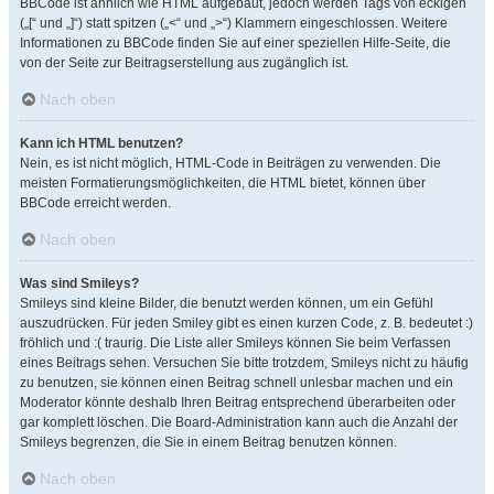
BBCode ist ähnlich wie HTML aufgebaut, jedoch werden Tags von eckigen
(„[“ und „]“) statt spitzen („<“ und „>“) Klammern eingeschlossen. Weitere
Informationen zu BBCode finden Sie auf einer speziellen Hilfe-Seite, die
von der Seite zur Beitragserstellung aus zugänglich ist.
Nach oben
Kann ich HTML benutzen?
Nein, es ist nicht möglich, HTML-Code in Beiträgen zu verwenden. Die
meisten Formatierungsmöglichkeiten, die HTML bietet, können über
BBCode erreicht werden.
Nach oben
Was sind Smileys?
Smileys sind kleine Bilder, die benutzt werden können, um ein Gefühl
auszudrücken. Für jeden Smiley gibt es einen kurzen Code, z. B. bedeutet :)
fröhlich und :( traurig. Die Liste aller Smileys können Sie beim Verfassen
eines Beitrags sehen. Versuchen Sie bitte trotzdem, Smileys nicht zu häufig
zu benutzen, sie können einen Beitrag schnell unlesbar machen und ein
Moderator könnte deshalb Ihren Beitrag entsprechend überarbeiten oder
gar komplett löschen. Die Board-Administration kann auch die Anzahl der
Smileys begrenzen, die Sie in einem Beitrag benutzen können.
Nach oben