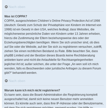
Nach oben
Was ist COPPA?
COPPA, ausgeschrieben Children’s Online Privacy Protection Act of 1998
(deutsch: Gesetz zum Schutz der Privatsphäre von Kindern im Internet von
1998) ist ein Gesetz in den USA, welches festlegt, dass Websites, die
möglicherweise persönliche Daten von Kindern unter 13 Jahren erheben,
hierzu die Zustimmung der Eltern beziehungsweise des oder der
Erziehungsberechtigten benötigen. Wenn Sie sich unsicher sind, ob dies
auf Sie oder die Website, auf der Sie sich zu registrieren versuchen, zutrifft,
ziehen Sie einen rechtlichen Beistand zu Rate. Bitte beachten Sie, dass
phpBB Limited und der Besitzer dieses Boards keine Rechtsberatung
anbieten kann und nicht die Anlaufstelle für Rechtsangelegenheiten
jeglicher Art ist; außer solchen, die unter der Frage „An wen soll ich mich
wenden, falls es Beschwerden oder juristische Anfragen zu diesem Forum
gibt?“ behandelt werden.
Nach oben
Warum kann ich mich nicht registrieren?
Es kann sein, dass die Board-Administration die Registrierung komplett
ausgeschaltet hat, damit sich keine neuen Benutzer mehr anmelden
können. Es könnte auch sein, dass Ihre IP-Adresse oder der Benutzername,
mit dem Sie sich registrieren möchten, gesperrt wurden. Um Hilfe zu