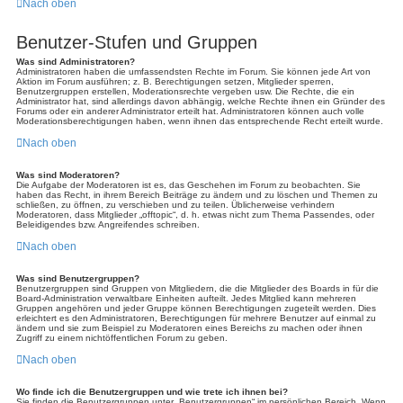
Nach oben
Benutzer-Stufen und Gruppen
Was sind Administratoren?
Administratoren haben die umfassendsten Rechte im Forum. Sie können jede Art von
Aktion im Forum ausführen; z. B. Berechtigungen setzen, Mitglieder sperren,
Benutzergruppen erstellen, Moderationsrechte vergeben usw. Die Rechte, die ein
Administrator hat, sind allerdings davon abhängig, welche Rechte ihnen ein Gründer des
Forums oder ein anderer Administrator erteilt hat. Administratoren können auch volle
Moderationsberechtigungen haben, wenn ihnen das entsprechende Recht erteilt wurde.
Nach oben
Was sind Moderatoren?
Die Aufgabe der Moderatoren ist es, das Geschehen im Forum zu beobachten. Sie
haben das Recht, in ihrem Bereich Beiträge zu ändern und zu löschen und Themen zu
schließen, zu öffnen, zu verschieben und zu teilen. Üblicherweise verhindern
Moderatoren, dass Mitglieder „offtopic“, d. h. etwas nicht zum Thema Passendes, oder
Beleidigendes bzw. Angreifendes schreiben.
Nach oben
Was sind Benutzergruppen?
Benutzergruppen sind Gruppen von Mitgliedern, die die Mitglieder des Boards in für die
Board-Administration verwaltbare Einheiten aufteilt. Jedes Mitglied kann mehreren
Gruppen angehören und jeder Gruppe können Berechtigungen zugeteilt werden. Dies
erleichtert es den Administratoren, Berechtigungen für mehrere Benutzer auf einmal zu
ändern und sie zum Beispiel zu Moderatoren eines Bereichs zu machen oder ihnen
Zugriff zu einem nichtöffentlichen Forum zu geben.
Nach oben
Wo finde ich die Benutzergruppen und wie trete ich ihnen bei?
Sie finden die Benutzergruppen unter „Benutzergruppen“ im persönlichen Bereich. Wenn