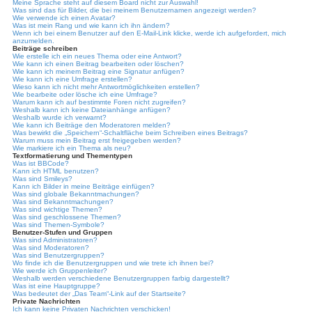
Meine Sprache steht auf diesem Board nicht zur Auswahl!
Was sind das für Bilder, die bei meinem Benutzernamen angezeigt werden?
Wie verwende ich einen Avatar?
Was ist mein Rang und wie kann ich ihn ändern?
Wenn ich bei einem Benutzer auf den E-Mail-Link klicke, werde ich aufgefordert, mich
anzumelden.
Beiträge schreiben
Wie erstelle ich ein neues Thema oder eine Antwort?
Wie kann ich einen Beitrag bearbeiten oder löschen?
Wie kann ich meinem Beitrag eine Signatur anfügen?
Wie kann ich eine Umfrage erstellen?
Wieso kann ich nicht mehr Antwortmöglichkeiten erstellen?
Wie bearbeite oder lösche ich eine Umfrage?
Warum kann ich auf bestimmte Foren nicht zugreifen?
Weshalb kann ich keine Dateianhänge anfügen?
Weshalb wurde ich verwarnt?
Wie kann ich Beiträge den Moderatoren melden?
Was bewirkt die „Speichern“-Schaltfläche beim Schreiben eines Beitrags?
Warum muss mein Beitrag erst freigegeben werden?
Wie markiere ich ein Thema als neu?
Textformatierung und Thementypen
Was ist BBCode?
Kann ich HTML benutzen?
Was sind Smileys?
Kann ich Bilder in meine Beiträge einfügen?
Was sind globale Bekanntmachungen?
Was sind Bekanntmachungen?
Was sind wichtige Themen?
Was sind geschlossene Themen?
Was sind Themen-Symbole?
Benutzer-Stufen und Gruppen
Was sind Administratoren?
Was sind Moderatoren?
Was sind Benutzergruppen?
Wo finde ich die Benutzergruppen und wie trete ich ihnen bei?
Wie werde ich Gruppenleiter?
Weshalb werden verschiedene Benutzergruppen farbig dargestellt?
Was ist eine Hauptgruppe?
Was bedeutet der „Das Team“-Link auf der Startseite?
Private Nachrichten
Ich kann keine Privaten Nachrichten verschicken!