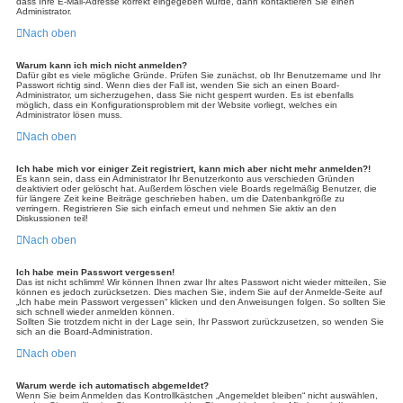
dass Ihre E-Mail-Adresse korrekt eingegeben wurde, dann kontaktieren Sie einen
Administrator.
Nach oben
Warum kann ich mich nicht anmelden?
Dafür gibt es viele mögliche Gründe. Prüfen Sie zunächst, ob Ihr Benutzername und Ihr
Passwort richtig sind. Wenn dies der Fall ist, wenden Sie sich an einen Board-
Administrator, um sicherzugehen, dass Sie nicht gesperrt wurden. Es ist ebenfalls
möglich, dass ein Konfigurationsproblem mit der Website vorliegt, welches ein
Administrator lösen muss.
Nach oben
Ich habe mich vor einiger Zeit registriert, kann mich aber nicht mehr anmelden?!
Es kann sein, dass ein Administrator Ihr Benutzerkonto aus verschieden Gründen
deaktiviert oder gelöscht hat. Außerdem löschen viele Boards regelmäßig Benutzer, die
für längere Zeit keine Beiträge geschrieben haben, um die Datenbankgröße zu
verringern. Registrieren Sie sich einfach erneut und nehmen Sie aktiv an den
Diskussionen teil!
Nach oben
Ich habe mein Passwort vergessen!
Das ist nicht schlimm! Wir können Ihnen zwar Ihr altes Passwort nicht wieder mitteilen, Sie
können es jedoch zurücksetzen. Dies machen Sie, indem Sie auf der Anmelde-Seite auf
„Ich habe mein Passwort vergessen“ klicken und den Anweisungen folgen. So sollten Sie
sich schnell wieder anmelden können.
Sollten Sie trotzdem nicht in der Lage sein, Ihr Passwort zurückzusetzen, so wenden Sie
sich an die Board-Administration.
Nach oben
Warum werde ich automatisch abgemeldet?
Wenn Sie beim Anmelden das Kontrollkästchen „Angemeldet bleiben“ nicht auswählen,