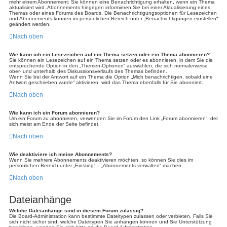
mehr einem Abonnement: Sie können eine Benachrichtigung erhalten, wenn ein Thema
aktualisiert wird. Abonnements hingegen informieren Sie bei einer Aktualisierung eines
Themas oder eines Forums des Boards. Die Benachrichtigungsoptionen für Lesezeichen
und Abonnements können im persönlichen Bereich unter „Benachrichtigungen einstellen“
geändert werden.
Nach oben
Wie kann ich ein Lesezeichen auf ein Thema setzen oder ein Thema abonnieren?
Sie können ein Lesezeichen auf ein Thema setzen oder es abonnieren, in dem Sie die
entsprechende Option in den „Themen-Optionen“ auswählen, die sich normalerweise
ober- und unterhalb des Diskussionsverlaufs des Themas befinden.
Wenn Sie bei der Antwort auf ein Thema die Option „Mich benachrichtigen, sobald eine
Antwort geschrieben wurde“ aktivieren, wird das Thema ebenfalls für Sie abonniert.
Nach oben
Wie kann ich ein Forum abonnieren?
Um ein Forum zu abonnieren, verwenden Sie im Forum den Link „Forum abonnieren“, der
sich meist am Ende der Seite befindet.
Nach oben
Wie deaktiviere ich meine Abonnements?
Wenn Sie mehrere Abonnements deaktivieren möchten, so können Sie dies im
persönlichen Bereich unter „Einstieg“ – „Abonnements verwalten“ machen.
Nach oben
Dateianhänge
Welche Dateianhänge sind in diesem Forum zulässig?
Die Board-Administration kann bestimmte Dateitypen zulassen oder verbieten. Falls Sie
sich nicht sicher sind, welche Dateitypen Sie anhängen können und Sie Unterstützung