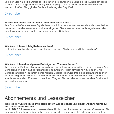
und benutzen Sie die Optionen, die Ihnen die erweiterte Suche bietet. Außerdem ist es
natürlich auch möglich, dass Ihr(e) Suchbegriff(e) hier nirgends im Forum verwendet
wurden. Prüfen Sie ggf. die Rechtschreibung der Begriffe!
Nach oben
Warum bekomme ich bei der Suche eine leere Seite?
Ihre Suche lieferte zu viele Ergebnisse, somit konnte der Webserver sie nicht verarbeiten.
Benutzen Sie die erweiterte Suche und geben Sie spezifischere Suchbegriffe ein oder
beschränken Sie die Suche auf verschiedene Unterforen.
Nach oben
Wie kann ich nach Mitgliedern suchen?
Gehen Sie zur Mitgliederliste und klicken Sie auf „Nach einem Mitglied suchen“.
Nach oben
Wie kann ich meine eigenen Beiträge und Themen finden?
Ihre eigenen Beiträge können Sie sich anzeigen lassen, indem Sie „Eigene Beiträge“ im
Schnellzugriff oben auf der Boardseite auswählen. Alternativ können Sie auch „Ihre
Beiträge anzeigen“ in Ihrem persönlichen Bereich oder „Beiträge des Benutzers suchen“
auf Ihrer eigenen Profilseite verwenden. Benutzen Sie die erweiterte Suche, um nach
von Ihnen erstellen Themen zu suchen. Tragen Sie dort die entsprechenden Optionen in
die Suchmaske ein.
Nach oben
Abonnements und Lesezeichen
Was ist der Unterschied zwischen einem Lesezeichen und einem Abonnements für
ein Thema oder Forum?
In phpBB 3.0 funktionierten Lesezeichen ähnlich den Lesezeichen in Web-Browsern: Sie
bekamen keine Informationen bei einem Update. Seit phpBB 3.1 ähneln Lesezeichen