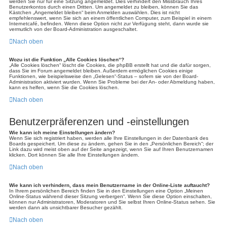
werden Sie nur für eine Sitzung angemeldet. Dies verhindert den Missbrauch Ihres
Benutzerkontos durch einen Dritten. Um angemeldet zu bleiben, können Sie das
Kästchen „Angemeldet bleiben“ beim Anmelden auswählen. Dies ist nicht
empfehlenswert, wenn Sie sich an einem öffentlichen Computer, zum Beispiel in einem
Internetcafé, befinden. Wenn diese Option nicht zur Verfügung steht, dann wurde sie
vermutlich von der Board-Administration ausgeschaltet.
Nach oben
Wozu ist die Funktion „Alle Cookies löschen“?
„Alle Cookies löschen“ löscht die Cookies, die phpBB erstellt hat und die dafür sorgen,
dass Sie im Forum angemeldet bleiben. Außerdem ermöglichen Cookies einige
Funktionen, wie beispielsweise den „Gelesen“-Status – sofern sie von der Board-
Administration aktiviert wurden. Wenn Sie Probleme bei der An- oder Abmeldung haben,
kann es helfen, wenn Sie die Cookies löschen.
Nach oben
Benutzerpräferenzen und -einstellungen
Wie kann ich meine Einstellungen ändern?
Wenn Sie sich registriert haben, werden alle Ihre Einstellungen in der Datenbank des
Boards gespeichert. Um diese zu ändern, gehen Sie in den „Persönlichen Bereich“; der
Link dazu wird meist oben auf der Seite angezeigt, wenn Sie auf Ihren Benutzernamen
klicken. Dort können Sie alle Ihre Einstellungen ändern.
Nach oben
Wie kann ich verhindern, dass mein Benutzername in der Online-Liste auftaucht?
In Ihrem persönlichen Bereich finden Sie in den Einstellungen eine Option „Meinen
Online-Status während dieser Sitzung verbergen“. Wenn Sie diese Option einschalten,
können nur Administratoren, Moderatoren und Sie selbst Ihren Online-Status sehen. Sie
werden dann als unsichtbarer Besucher gezählt.
Nach oben