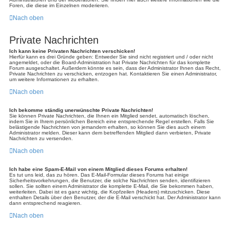
Foren, die diese im Einzelnen moderieren.
Nach oben
Private Nachrichten
Ich kann keine Privaten Nachrichten verschicken!
Hierfür kann es drei Gründe geben: Entweder Sie sind nicht registriert und / oder nicht
angemeldet, oder die Board-Administration hat Private Nachrichten für das komplette
Forum ausgeschaltet. Außerdem könnte es sein, dass der Administrator Ihnen das Recht,
Private Nachrichten zu verschicken, entzogen hat. Kontaktieren Sie einen Administrator,
um weitere Informationen zu erhalten.
Nach oben
Ich bekomme ständig unerwünschte Private Nachrichten!
Sie können Private Nachrichten, die Ihnen ein Mitglied sendet, automatisch löschen,
indem Sie in Ihrem persönlichen Bereich eine entsprechende Regel erstellen. Falls Sie
belästigende Nachrichten von jemandem erhalten, so können Sie dies auch einem
Administrator melden. Dieser kann dem betreffenden Mitglied dann verbieten, Private
Nachrichten zu versenden.
Nach oben
Ich habe eine Spam-E-Mail von einem Mitglied dieses Forums erhalten!
Es tut uns leid, das zu hören. Das E-Mail-Formular dieses Forums hat einige
Sicherheitsvorkehrungen, die Benutzer, die solche Nachrichten senden, identifizieren
sollen. Sie sollten einem Administrator die komplette E-Mail, die Sie bekommen haben,
weiterleiten. Dabei ist es ganz wichtig, die Kopfzeilen (Headers) mitzuschicken. Diese
enthalten Details über den Benutzer, der die E-Mail verschickt hat. Der Administrator kann
dann entsprechend reagieren.
Nach oben