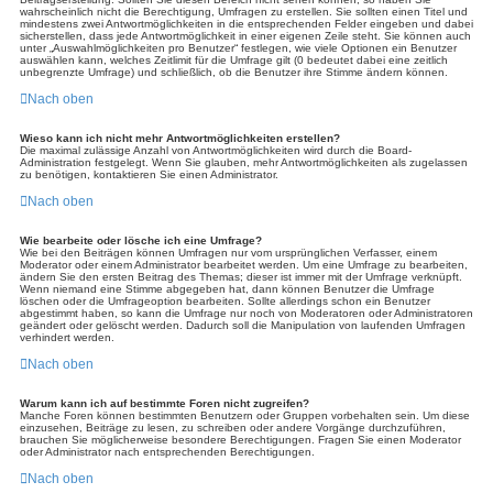
wahrscheinlich nicht die Berechtigung, Umfragen zu erstellen. Sie sollten einen Titel und
mindestens zwei Antwortmöglichkeiten in die entsprechenden Felder eingeben und dabei
sicherstellen, dass jede Antwortmöglichkeit in einer eigenen Zeile steht. Sie können auch
unter „Auswahlmöglichkeiten pro Benutzer“ festlegen, wie viele Optionen ein Benutzer
auswählen kann, welches Zeitlimit für die Umfrage gilt (0 bedeutet dabei eine zeitlich
unbegrenzte Umfrage) und schließlich, ob die Benutzer ihre Stimme ändern können.
Nach oben
Wieso kann ich nicht mehr Antwortmöglichkeiten erstellen?
Die maximal zulässige Anzahl von Antwortmöglichkeiten wird durch die Board-
Administration festgelegt. Wenn Sie glauben, mehr Antwortmöglichkeiten als zugelassen
zu benötigen, kontaktieren Sie einen Administrator.
Nach oben
Wie bearbeite oder lösche ich eine Umfrage?
Wie bei den Beiträgen können Umfragen nur vom ursprünglichen Verfasser, einem
Moderator oder einem Administrator bearbeitet werden. Um eine Umfrage zu bearbeiten,
ändern Sie den ersten Beitrag des Themas; dieser ist immer mit der Umfrage verknüpft.
Wenn niemand eine Stimme abgegeben hat, dann können Benutzer die Umfrage
löschen oder die Umfrageoption bearbeiten. Sollte allerdings schon ein Benutzer
abgestimmt haben, so kann die Umfrage nur noch von Moderatoren oder Administratoren
geändert oder gelöscht werden. Dadurch soll die Manipulation von laufenden Umfragen
verhindert werden.
Nach oben
Warum kann ich auf bestimmte Foren nicht zugreifen?
Manche Foren können bestimmten Benutzern oder Gruppen vorbehalten sein. Um diese
einzusehen, Beiträge zu lesen, zu schreiben oder andere Vorgänge durchzuführen,
brauchen Sie möglicherweise besondere Berechtigungen. Fragen Sie einen Moderator
oder Administrator nach entsprechenden Berechtigungen.
Nach oben