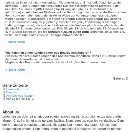
falls diese Seite bei einem kostenlosen Webhoster wie z. B. Yahoo!, free.fr, funpic.de
usw. liegt — den Support oder den Abuse-Kontakt des betreffenden Dienstes. Bitte
beachten Sie, dass phpBB Limited (phpBB.com) und phpBB Deutschland e. V.
(phpBB.de)
absolut keinen Einfluss
auf die Benutzung oder den oder die Benutzer der
Forensoftware haben und dafür in keiner Weise zur Verantwortung herangezogen
werden können. Kontaktieren Sie daher nie phpBB Limited oder phpBB Deutschland
e. V. in Zusammenhang mit jeglichen juristischen Fragen (Unterlassungserklärungen,
Haftungsfragen usw.), die
sich nicht direkt
auf die Website phpbb.com, phpbb.de oder
die phpBB-Software selbst beziehen. Falls Sie phpBB Limited oder phpBB Deutschland
e. V. E-Mails schreiben, die die
Softwarenutzung durch Dritte
betreffen, so werden Sie,
wenn überhaupt, höchstens eine knappe Antwort erhalten.
Nach oben
Wie kann ich einen Administrator des Boards kontaktieren?
Alle Benutzer des Boards können das Kontaktformular nutzen, wenn die Funktion durch
die Board-Administration aktiviert wurde.
Mitglieder des Boards können zusätzlich den Link „Das Team“ verwenden.
Nach oben
Gehe zu
Gehe zu Seite
Erweiterte Suche
Kontakt
Alle Cookies löschen
Alle Zeiten sind
UTC
About us
Lorem ipsum dolor sit amet, consectetur adipiscing elit. In porttitor lectus quis mattis
aliquet. Cras in nibh et eros porttitor facilisis. Nunc egestas eget leo vel dapibus. Cum
sociis natoque penatibus et magnis dis parturient montes, nascetur ridiculus mus.
Suspendisse potenti. Cum sociis natoque penatibus et magnis dis parturient montes,