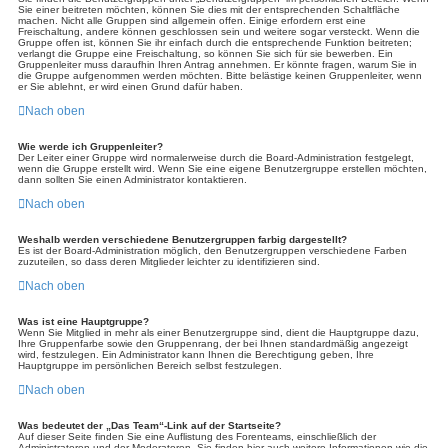
Sie einer beitreten möchten, können Sie dies mit der entsprechenden Schaltfläche
machen. Nicht alle Gruppen sind allgemein offen. Einige erfordern erst eine
Freischaltung, andere können geschlossen sein und weitere sogar versteckt. Wenn die
Gruppe offen ist, können Sie ihr einfach durch die entsprechende Funktion beitreten;
verlangt die Gruppe eine Freischaltung, so können Sie sich für sie bewerben. Ein
Gruppenleiter muss daraufhin Ihren Antrag annehmen. Er könnte fragen, warum Sie in
die Gruppe aufgenommen werden möchten. Bitte belästige keinen Gruppenleiter, wenn
er Sie ablehnt, er wird einen Grund dafür haben.
Nach oben
Wie werde ich Gruppenleiter?
Der Leiter einer Gruppe wird normalerweise durch die Board-Administration festgelegt,
wenn die Gruppe erstellt wird. Wenn Sie eine eigene Benutzergruppe erstellen möchten,
dann sollten Sie einen Administrator kontaktieren.
Nach oben
Weshalb werden verschiedene Benutzergruppen farbig dargestellt?
Es ist der Board-Administration möglich, den Benutzergruppen verschiedene Farben
zuzuteilen, so dass deren Mitglieder leichter zu identifizieren sind.
Nach oben
Was ist eine Hauptgruppe?
Wenn Sie Mitglied in mehr als einer Benutzergruppe sind, dient die Hauptgruppe dazu,
Ihre Gruppenfarbe sowie den Gruppenrang, der bei Ihnen standardmäßig angezeigt
wird, festzulegen. Ein Administrator kann Ihnen die Berechtigung geben, Ihre
Hauptgruppe im persönlichen Bereich selbst festzulegen.
Nach oben
Was bedeutet der „Das Team“-Link auf der Startseite?
Auf dieser Seite finden Sie eine Auflistung des Forenteams, einschließlich der
Administratoren und der Moderatoren. Sie finden hier auch weitere Informationen wie die