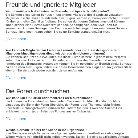
Freunde und ignorierte Mitglieder
Wozu benötige ich die Listen der Freunde und ignorierten Mitglieder?
Sie können diese Listen benutzen, um andere Mitglieder des Boards zu verwalten.
Mitglieder, die Sie Ihrer Freundesliste hinzufügen, werden in Ihrem persönlichen Bereich
für den schnellen Zugriff aufgelistet. Sie sehen dort deren Onlinestatus und können
ihnen schnell eine Private Nachricht senden. Abhängig von dem Style, den Sie
verwenden, können Beiträge Ihrer Freunde auch hervorgehoben sein. Wenn Sie einen
Benutzer ignorieren, dann sehen Sie seine Beiträge standardmäßig nicht.
Nach oben
Wie kann ich Mitglieder zur Liste der Freunde oder zur Liste der ignorierten
Mitglieder hinzufügen oder diese wieder aus den Listen entfernen?
Sie können Benutzer auf zwei Arten auf diese Listen setzen: In jedem Benutzerprofil
sehen Sie zwei Links: einen zum Hinzufügen zur Liste der Freunde und einen zum
Ignorieren des Benutzers. Außerdem können Sie im persönlichen Bereich direkt Benutzer
zu den Listen hinzufügen, indem Sie deren Benutzernamen eingeben. An gleicher Stelle
können Sie sie auch wieder von den Listen entfernen.
Nach oben
Die Foren durchsuchen
Wie kann ich ein Forum oder mehrere Foren durchsuchen?
Sie können die Foren durchsuchen, indem Sie einen Suchbegriff in die Suchbox
eingeben, die Sie in der Foren-Übersicht, der Foren- oder Themenansicht finden.
Erweiterte Suchmöglichkeiten erhalten Sie, indem Sie den „Erweiterte Suche“-Link
anklicken, der von jeder Seite des Forums aus verfügbar ist.
Nach oben
Weshalb erhalte ich bei der Suche keine Ergebnisse?
Ihre Suche war möglicherweise zu allgemein gehalten und enthielt zu viele gängige
Wörter, welche von phpBB nicht indiziert werden. Stellen Sie eine spezifischere Anfrage