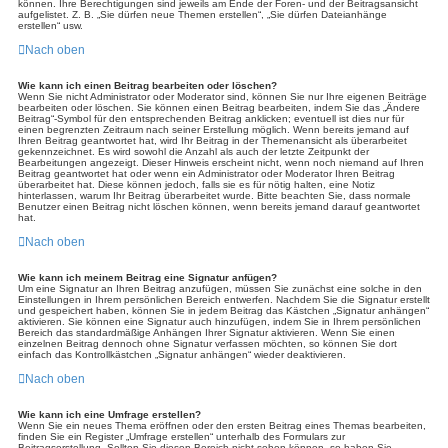
können. Ihre Berechtigungen sind jeweils am Ende der Foren- und der Beitragsansicht
aufgelistet. Z. B. „Sie dürfen neue Themen erstellen“, „Sie dürfen Dateianhänge
erstellen“ usw.
Nach oben
Wie kann ich einen Beitrag bearbeiten oder löschen?
Wenn Sie nicht Administrator oder Moderator sind, können Sie nur Ihre eigenen Beiträge
bearbeiten oder löschen. Sie können einen Beitrag bearbeiten, indem Sie das „Ändere
Beitrag“-Symbol für den entsprechenden Beitrag anklicken; eventuell ist dies nur für
einen begrenzten Zeitraum nach seiner Erstellung möglich. Wenn bereits jemand auf
Ihren Beitrag geantwortet hat, wird Ihr Beitrag in der Themenansicht als überarbeitet
gekennzeichnet. Es wird sowohl die Anzahl als auch der letzte Zeitpunkt der
Bearbeitungen angezeigt. Dieser Hinweis erscheint nicht, wenn noch niemand auf Ihren
Beitrag geantwortet hat oder wenn ein Administrator oder Moderator Ihren Beitrag
überarbeitet hat. Diese können jedoch, falls sie es für nötig halten, eine Notiz
hinterlassen, warum Ihr Beitrag überarbeitet wurde. Bitte beachten Sie, dass normale
Benutzer einen Beitrag nicht löschen können, wenn bereits jemand darauf geantwortet
hat.
Nach oben
Wie kann ich meinem Beitrag eine Signatur anfügen?
Um eine Signatur an Ihren Beitrag anzufügen, müssen Sie zunächst eine solche in den
Einstellungen in Ihrem persönlichen Bereich entwerfen. Nachdem Sie die Signatur erstellt
und gespeichert haben, können Sie in jedem Beitrag das Kästchen „Signatur anhängen“
aktivieren. Sie können eine Signatur auch hinzufügen, indem Sie in Ihrem persönlichen
Bereich das standardmäßige Anhängen Ihrer Signatur aktivieren. Wenn Sie einen
einzelnen Beitrag dennoch ohne Signatur verfassen möchten, so können Sie dort
einfach das Kontrollkästchen „Signatur anhängen“ wieder deaktivieren.
Nach oben
Wie kann ich eine Umfrage erstellen?
Wenn Sie ein neues Thema eröffnen oder den ersten Beitrag eines Themas bearbeiten,
finden Sie ein Register „Umfrage erstellen“ unterhalb des Formulars zur
Beitragserstellung. Sollten Sie diesen Bereich nicht sehen können, so haben Sie