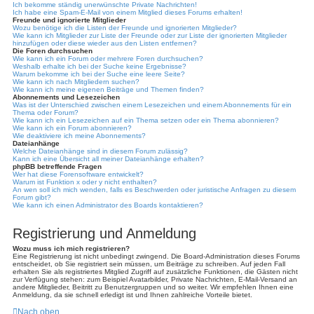
Ich bekomme ständig unerwünschte Private Nachrichten!
Ich habe eine Spam-E-Mail von einem Mitglied dieses Forums erhalten!
Freunde und ignorierte Mitglieder
Wozu benötige ich die Listen der Freunde und ignorierten Mitglieder?
Wie kann ich Mitglieder zur Liste der Freunde oder zur Liste der ignorierten Mitglieder
hinzufügen oder diese wieder aus den Listen entfernen?
Die Foren durchsuchen
Wie kann ich ein Forum oder mehrere Foren durchsuchen?
Weshalb erhalte ich bei der Suche keine Ergebnisse?
Warum bekomme ich bei der Suche eine leere Seite?
Wie kann ich nach Mitgliedern suchen?
Wie kann ich meine eigenen Beiträge und Themen finden?
Abonnements und Lesezeichen
Was ist der Unterschied zwischen einem Lesezeichen und einem Abonnements für ein
Thema oder Forum?
Wie kann ich ein Lesezeichen auf ein Thema setzen oder ein Thema abonnieren?
Wie kann ich ein Forum abonnieren?
Wie deaktiviere ich meine Abonnements?
Dateianhänge
Welche Dateianhänge sind in diesem Forum zulässig?
Kann ich eine Übersicht all meiner Dateianhänge erhalten?
phpBB betreffende Fragen
Wer hat diese Forensoftware entwickelt?
Warum ist Funktion x oder y nicht enthalten?
An wen soll ich mich wenden, falls es Beschwerden oder juristische Anfragen zu diesem
Forum gibt?
Wie kann ich einen Administrator des Boards kontaktieren?
Registrierung und Anmeldung
Wozu muss ich mich registrieren?
Eine Registrierung ist nicht unbedingt zwingend. Die Board-Administration dieses Forums
entscheidet, ob Sie registriert sein müssen, um Beiträge zu schreiben. Auf jeden Fall
erhalten Sie als registriertes Mitglied Zugriff auf zusätzliche Funktionen, die Gästen nicht
zur Verfügung stehen: zum Beispiel Avatarbilder, Private Nachrichten, E-Mail-Versand an
andere Mitglieder, Beitritt zu Benutzergruppen und so weiter. Wir empfehlen Ihnen eine
Anmeldung, da sie schnell erledigt ist und Ihnen zahlreiche Vorteile bietet.
Nach oben