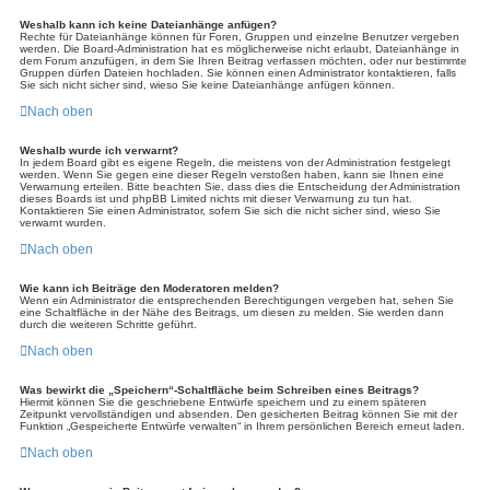
Weshalb kann ich keine Dateianhänge anfügen?
Rechte für Dateianhänge können für Foren, Gruppen und einzelne Benutzer vergeben
werden. Die Board-Administration hat es möglicherweise nicht erlaubt, Dateianhänge in
dem Forum anzufügen, in dem Sie Ihren Beitrag verfassen möchten, oder nur bestimmte
Gruppen dürfen Dateien hochladen. Sie können einen Administrator kontaktieren, falls
Sie sich nicht sicher sind, wieso Sie keine Dateianhänge anfügen können.
Nach oben
Weshalb wurde ich verwarnt?
In jedem Board gibt es eigene Regeln, die meistens von der Administration festgelegt
werden. Wenn Sie gegen eine dieser Regeln verstoßen haben, kann sie Ihnen eine
Verwarnung erteilen. Bitte beachten Sie, dass dies die Entscheidung der Administration
dieses Boards ist und phpBB Limited nichts mit dieser Verwarnung zu tun hat.
Kontaktieren Sie einen Administrator, sofern Sie sich die nicht sicher sind, wieso Sie
verwarnt wurden.
Nach oben
Wie kann ich Beiträge den Moderatoren melden?
Wenn ein Administrator die entsprechenden Berechtigungen vergeben hat, sehen Sie
eine Schaltfläche in der Nähe des Beitrags, um diesen zu melden. Sie werden dann
durch die weiteren Schritte geführt.
Nach oben
Was bewirkt die „Speichern“-Schaltfläche beim Schreiben eines Beitrags?
Hiermit können Sie die geschriebene Entwürfe speichern und zu einem späteren
Zeitpunkt vervollständigen und absenden. Den gesicherten Beitrag können Sie mit der
Funktion „Gespeicherte Entwürfe verwalten“ in Ihrem persönlichen Bereich erneut laden.
Nach oben