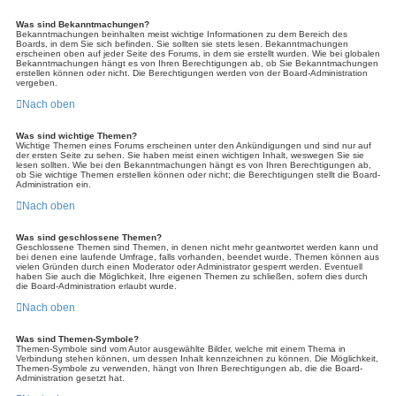
Was sind Bekanntmachungen?
Bekanntmachungen beinhalten meist wichtige Informationen zu dem Bereich des
Boards, in dem Sie sich befinden. Sie sollten sie stets lesen. Bekanntmachungen
erscheinen oben auf jeder Seite des Forums, in dem sie erstellt wurden. Wie bei globalen
Bekanntmachungen hängt es von Ihren Berechtigungen ab, ob Sie Bekanntmachungen
erstellen können oder nicht. Die Berechtigungen werden von der Board-Administration
vergeben.
Nach oben
Was sind wichtige Themen?
Wichtige Themen eines Forums erscheinen unter den Ankündigungen und sind nur auf
der ersten Seite zu sehen. Sie haben meist einen wichtigen Inhalt, weswegen Sie sie
lesen sollten. Wie bei den Bekanntmachungen hängt es von Ihren Berechtigungen ab,
ob Sie wichtige Themen erstellen können oder nicht; die Berechtigungen stellt die Board-
Administration ein.
Nach oben
Was sind geschlossene Themen?
Geschlossene Themen sind Themen, in denen nicht mehr geantwortet werden kann und
bei denen eine laufende Umfrage, falls vorhanden, beendet wurde. Themen können aus
vielen Gründen durch einen Moderator oder Administrator gesperrt werden. Eventuell
haben Sie auch die Möglichkeit, Ihre eigenen Themen zu schließen, sofern dies durch
die Board-Administration erlaubt wurde.
Nach oben
Was sind Themen-Symbole?
Themen-Symbole sind vom Autor ausgewählte Bilder, welche mit einem Thema in
Verbindung stehen können, um dessen Inhalt kennzeichnen zu können. Die Möglichkeit,
Themen-Symbole zu verwenden, hängt von Ihren Berechtigungen ab, die die Board-
Administration gesetzt hat.