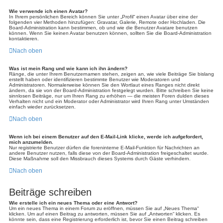
Wie verwende ich einen Avatar?
In Ihrem persönlichen Bereich können Sie unter „Profil“ einen Avatar über eine der
folgenden vier Methoden hinzufügen: Gravatar, Galerie, Remote oder Hochladen. Die
Board-Administration kann bestimmen, ob und wie die Benutzer Avatare benutzen
können. Wenn Sie keinen Avatar benutzen können, sollten Sie die Board-Administration
kontaktieren.
Nach oben
Was ist mein Rang und wie kann ich ihn ändern?
Ränge, die unter Ihrem Benutzernamen stehen, zeigen an, wie viele Beiträge Sie bislang
erstellt haben oder identifizieren bestimmte Benutzer wie Moderatoren und
Administratoren. Normalerweise können Sie den Wortlaut eines Ranges nicht direkt
ändern, da sie von der Board-Administration festgelegt wurden. Bitte schreiben Sie keine
sinnlosen Beiträge, nur um Ihren Rang zu erhöhen — die meisten Foren dulden dieses
Verhalten nicht und ein Moderator oder Administrator wird Ihren Rang unter Umständen
einfach wieder zurücksetzen.
Nach oben
Wenn ich bei einem Benutzer auf den E-Mail-Link klicke, werde ich aufgefordert,
mich anzumelden.
Nur registrierte Benutzer dürfen die foreninterne E-Mail-Funktion für Nachrichten an
andere Benutzer nutzen, falls diese von der Board-Administration freigeschaltet wurde.
Diese Maßnahme soll den Missbrauch dieses Systems durch Gäste verhindern.
Nach oben
Beiträge schreiben
Wie erstelle ich ein neues Thema oder eine Antwort?
Um ein neues Thema in einem Forum zu eröffnen, müssen Sie auf „Neues Thema“
klicken. Um auf einen Beitrag zu antworten, müssen Sie auf „Antworten“ klicken. Es
könnte sein, dass eine Registrierung erforderlich ist, bevor Sie einen Beitrag schreiben