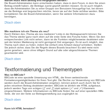
Warum muss mein Beitrag erst freigegeben werden?
Die Board-Administration kann entschieden haben, dass in dem Forum, in dem Sie einen
Beitrag erstellt haben, die Beiträge zuerst geprüft werden müssen. Es ist auch möglich,
dass die Administration Sie zu einer Gruppe von Benutzern hinzugefügt hat, bei denen
sie die Beiträge erst begutachten möchte, bevor sie auf der Seite sichtbar werden. Bitte
kontaktieren Sie die Board-Administration, wenn Sie weitere Informationen dazu
benötigen.
Nach oben
Wie markiere ich ein Thema als neu?
Durch Klicken des „Thema als neu markieren“-Links in der Beitragsansicht können Sie
das Thema wieder ganz nach oben auf die erste Seite des Forums holen. Wenn Sie den
entsprechenden Link nicht sehen, dann ist die Funktion möglicherweise deaktiviert oder
seit der letzten Markierung ist nicht genügend Zeit vergangen. Es ist auch möglich, das
Thema nach oben zu holen, indem Sie einfach eine Antwort darauf schreiben. Stellen
Sie jedoch sicher, dass Sie die Regeln dieses Boards beachten! Es wird meist nicht
gerne gesehen, wenn ohne triftigen Grund auf alte oder abgeschlossene Themen
geantwortet wird.
Nach oben
Textformatierung und Thementypen
Was ist BBCode?
BBCode ist eine spezielle Umsetzung von HTML, die Ihnen weitreichende
Formatierungsmöglichkeiten für Ihren Text gibt. Die Rechte zur Verwendung von BBCode
werden durch die Board-Administration vergeben, können jedoch auch durch Sie für
jeden einzelnen Beitrag deaktiviert werden. BBCode ist ähnlich wie HTML aufgebaut,
jedoch werden Tags von eckigen („[“ und „]“) statt spitzen („<“ und „>“) Klammern
eingeschlossen. Weitere Informationen zu BBCode finden Sie auf einer speziellen Hilfe-
Seite, die von der Seite zur Beitragserstellung aus zugänglich ist.
Nach oben
Kann ich HTML benutzen?