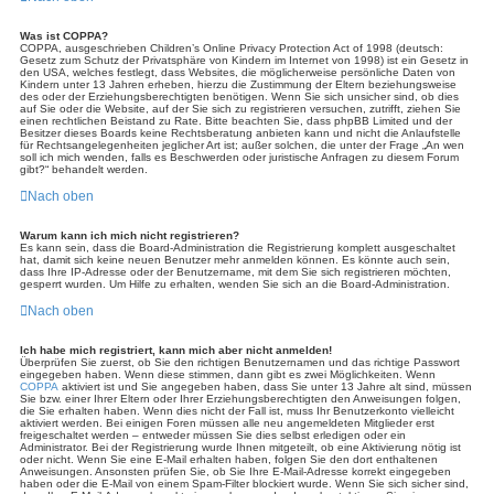
Was ist COPPA?
COPPA, ausgeschrieben Children’s Online Privacy Protection Act of 1998 (deutsch:
Gesetz zum Schutz der Privatsphäre von Kindern im Internet von 1998) ist ein Gesetz in
den USA, welches festlegt, dass Websites, die möglicherweise persönliche Daten von
Kindern unter 13 Jahren erheben, hierzu die Zustimmung der Eltern beziehungsweise
des oder der Erziehungsberechtigten benötigen. Wenn Sie sich unsicher sind, ob dies
auf Sie oder die Website, auf der Sie sich zu registrieren versuchen, zutrifft, ziehen Sie
einen rechtlichen Beistand zu Rate. Bitte beachten Sie, dass phpBB Limited und der
Besitzer dieses Boards keine Rechtsberatung anbieten kann und nicht die Anlaufstelle
für Rechtsangelegenheiten jeglicher Art ist; außer solchen, die unter der Frage „An wen
soll ich mich wenden, falls es Beschwerden oder juristische Anfragen zu diesem Forum
gibt?“ behandelt werden.
Nach oben
Warum kann ich mich nicht registrieren?
Es kann sein, dass die Board-Administration die Registrierung komplett ausgeschaltet
hat, damit sich keine neuen Benutzer mehr anmelden können. Es könnte auch sein,
dass Ihre IP-Adresse oder der Benutzername, mit dem Sie sich registrieren möchten,
gesperrt wurden. Um Hilfe zu erhalten, wenden Sie sich an die Board-Administration.
Nach oben
Ich habe mich registriert, kann mich aber nicht anmelden!
Überprüfen Sie zuerst, ob Sie den richtigen Benutzernamen und das richtige Passwort
eingegeben haben. Wenn diese stimmen, dann gibt es zwei Möglichkeiten. Wenn
COPPA
aktiviert ist und Sie angegeben haben, dass Sie unter 13 Jahre alt sind, müssen
Sie bzw. einer Ihrer Eltern oder Ihrer Erziehungsberechtigten den Anweisungen folgen,
die Sie erhalten haben. Wenn dies nicht der Fall ist, muss Ihr Benutzerkonto vielleicht
aktiviert werden. Bei einigen Foren müssen alle neu angemeldeten Mitglieder erst
freigeschaltet werden – entweder müssen Sie dies selbst erledigen oder ein
Administrator. Bei der Registrierung wurde Ihnen mitgeteilt, ob eine Aktivierung nötig ist
oder nicht. Wenn Sie eine E-Mail erhalten haben, folgen Sie den dort enthaltenen
Anweisungen. Ansonsten prüfen Sie, ob Sie Ihre E-Mail-Adresse korrekt eingegeben
haben oder die E-Mail von einem Spam-Filter blockiert wurde. Wenn Sie sich sicher sind,