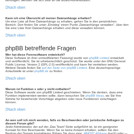
benötigen, wenden Sie sich bitte an die Board-Administration.
Nach oben
Kann ich eine Übersicht all meiner Dateianhänge erhalten?
Um eine Liste all Ihrer Dateianhänge zu erhalten, gehen Sie in den persönlichen
Bereich. Dort finden Sie unter „Einstieg“ einen Punkt „Dateianhänge verwalten“, über den
Sie eine Liste Ihrer Dateianhänge erhalten und diese verwalten können.
Nach oben
phpBB betreffende Fragen
Wer hat diese Forensoftware entwickelt?
Diese Software (in ihrer unmodifizierten Fassung) wurde von
phpBB Limited
entwickelt
und veröffentlicht. Sie ist urheberrechtlich geschützt. Sie wurde unter der GNU General
Public License, Version 2 (GPL-2.0) veröffentlicht und kann frei vertrieben werden.
Weitere Details finden Sie
auf der Seite von phpBB Limited
. Eine deutschsprachige
Anlaufstelle ist unter
phpBB.de
zu finden.
Nach oben
Warum ist Funktion x oder y nicht enthalten?
Diese Software wurde von phpBB Limited geschrieben. Wenn Sie denken, dass eine
Funktion implementiert werden sollte, dann besuchen Sie
phpBB Ideas
, wo Sie Ihre
Stimme für bestehende Vorschläge abgeben oder neue Funktionen vorschlagen
können.
Nach oben
An wen soll ich mich wenden, falls es Beschwerden oder juristische Anfragen zu
diesem Forum gibt?
Jeder Administrator, der auf der „Das Team“-Seite aufgeführt ist, ist ein geeigneter
Kontakt für Ihre Beschwerde. Wenn Sie so keine Antwort erhalten, sollten Sie den
Besitzer der Domain kontaktieren (führen Sie dazu eine
„WHOIS“-Abfrage
durch) oder —