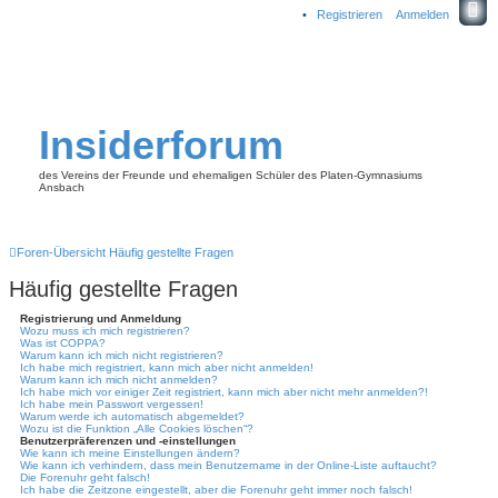
Registrieren
Anmelden
Insiderforum
des Vereins der Freunde und ehemaligen Schüler des Platen-Gymnasiums
Ansbach
Foren-Übersicht
Häufig gestellte Fragen
Häufig gestellte Fragen
Registrierung und Anmeldung
Wozu muss ich mich registrieren?
Was ist COPPA?
Warum kann ich mich nicht registrieren?
Ich habe mich registriert, kann mich aber nicht anmelden!
Warum kann ich mich nicht anmelden?
Ich habe mich vor einiger Zeit registriert, kann mich aber nicht mehr anmelden?!
Ich habe mein Passwort vergessen!
Warum werde ich automatisch abgemeldet?
Wozu ist die Funktion „Alle Cookies löschen“?
Benutzerpräferenzen und -einstellungen
Wie kann ich meine Einstellungen ändern?
Wie kann ich verhindern, dass mein Benutzername in der Online-Liste auftaucht?
Die Forenuhr geht falsch!
Ich habe die Zeitzone eingestellt, aber die Forenuhr geht immer noch falsch!