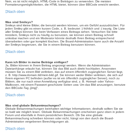
Nein, es ist nicht möglich, HTML-Code in Beiträgen zu verwenden. Die meisten
Formatierungsmöglichkeiten, die HTML bietet, können über BBCode erreicht werden.
Nach oben
Was sind Smileys?
Smileys sind kleine Bilder, die benutzt werden können, um ein Gefühl auszudrücken. Für
jeden Smiley gibt es einen kurzen Code, z. B. bedeutet :) fröhlich und :( traurig. Die Liste
aller Smileys können Sie beim Verfassen eines Beitrags sehen. Versuchen Sie bitte
trotzdem, Smileys nicht zu häufig zu benutzen, sie können einen Beitrag schnell
unlesbar machen und ein Moderator könnte deshalb Ihren Beitrag entsprechend
überarbeiten oder gar komplett löschen. Die Board-Administration kann auch die Anzahl
der Smileys begrenzen, die Sie in einem Beitrag benutzen können.
Nach oben
Kann ich Bilder in meine Beiträge einfügen?
Ja, Bilder können in Ihrem Beitrag angezeigt werden. Wenn die Administration
Dateianhänge erlaubt hat, können Sie das Bild auch direkt hochladen. Ansonsten
müssen Sie zu einem Bild verlinken, das auf einem öffentlich zugänglichen Server liegt,
z. B. http://www.domain.tld/mein-bild.gif. Sie können weder Bilder verlinken, die sich auf
Ihrem eigenen PC befinden (außer es ist ein öffentlich zugänglicher Server), noch zu
Bildern, die nur nach einer Anmeldung verfügbar sind, z. B. Hotmail- oder Yahoo-
Mailboxen, mit einem Passwort geschützte Seiten usw. Um das Bild anzuzeigen, benutze
den BBCode-Tag „[img]“.
Nach oben
Was sind globale Bekanntmachungen?
Globale Bekanntmachungen beinhalten wichtige Informationen, deshalb sollten Sie sie
so bald wie möglich lesen. Globale Bekanntmachungen erscheinen ganz oben in jedem
Forum und ebenfalls in Ihrem persönlichen Bereich. Ob Sie eine globale
Bekanntmachung schreiben können oder nicht, hängt von den durch die Board-
Administration vergebenen Berechtigungen ab.
Nach oben