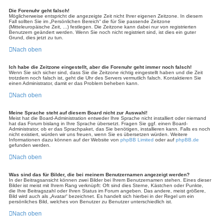
Die Forenuhr geht falsch!
Möglicherweise entspricht die angezeigte Zeit nicht Ihrer eigenen Zeitzone. In diesem
Fall sollten Sie im „Persönlichen Bereich“ die für Sie passende Zeitzone
(Mitteleuropäische Zeit, ...) festlegen. Die Zeitzone kann dabei nur von registrierten
Benutzern geändert werden. Wenn Sie noch nicht registriert sind, ist dies ein guter
Grund, dies jetzt zu tun.
Nach oben
Ich habe die Zeitzone eingestellt, aber die Forenuhr geht immer noch falsch!
Wenn Sie sich sicher sind, dass Sie die Zeitzone richtig eingestellt haben und die Zeit
trotzdem noch falsch ist, geht die Uhr des Servers vermutlich falsch. Kontaktieren Sie
einen Administrator, damit er das Problem beheben kann.
Nach oben
Meine Sprache steht auf diesem Board nicht zur Auswahl!
Meist hat die Board-Administration entweder Ihre Sprache nicht installiert oder niemand
hat das Forum bislang in Ihre Sprache übersetzt. Fragen Sie ggf. einen Board-
Administrator, ob er das Sprachpaket, das Sie benötigen, installieren kann. Falls es noch
nicht existiert, würden wir uns freuen, wenn Sie es übersetzen würden. Weitere
Informationen dazu können auf der Website von
phpBB Limited
oder auf
phpBB.de
gefunden werden.
Nach oben
Was sind das für Bilder, die bei meinem Benutzernamen angezeigt werden?
In der Beitragsansicht können zwei Bilder bei Ihrem Benutzernamen stehen. Eines dieser
Bilder ist meist mit Ihrem Rang verknüpft: Oft sind dies Sterne, Kästchen oder Punkte,
die Ihre Beitragszahl oder Ihren Status im Forum angeben. Das andere, meist größere,
Bild wird auch als „Avatar“ bezeichnet. Es handelt sich hierbei in der Regel um ein
persönliches Bild, welches von Benutzer zu Benutzer unterschiedlich ist.
Nach oben