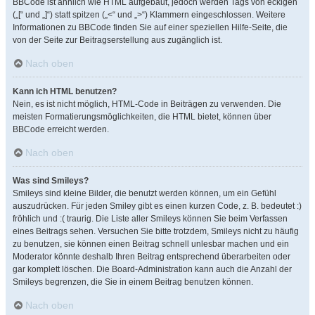
BBCode ist ähnlich wie HTML aufgebaut, jedoch werden Tags von eckigen
(„[“ und „]“) statt spitzen („<“ und „>“) Klammern eingeschlossen. Weitere
Informationen zu BBCode finden Sie auf einer speziellen Hilfe-Seite, die
von der Seite zur Beitragserstellung aus zugänglich ist.
Nach oben
Kann ich HTML benutzen?
Nein, es ist nicht möglich, HTML-Code in Beiträgen zu verwenden. Die
meisten Formatierungsmöglichkeiten, die HTML bietet, können über
BBCode erreicht werden.
Nach oben
Was sind Smileys?
Smileys sind kleine Bilder, die benutzt werden können, um ein Gefühl
auszudrücken. Für jeden Smiley gibt es einen kurzen Code, z. B. bedeutet :)
fröhlich und :( traurig. Die Liste aller Smileys können Sie beim Verfassen
eines Beitrags sehen. Versuchen Sie bitte trotzdem, Smileys nicht zu häufig
zu benutzen, sie können einen Beitrag schnell unlesbar machen und ein
Moderator könnte deshalb Ihren Beitrag entsprechend überarbeiten oder
gar komplett löschen. Die Board-Administration kann auch die Anzahl der
Smileys begrenzen, die Sie in einem Beitrag benutzen können.
Nach oben