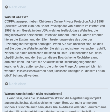
Nach oben
Was ist COPPA?
COPPA, ausgeschrieben Children’s Online Privacy Protection Act of 1998
(deutsch: Gesetz zum Schutz der Privatsphäre von Kindern im Internet von
1998) ist ein Gesetz in den USA, welches festlegt, dass Websites, die
möglicherweise persönliche Daten von Kindern unter 13 Jahren erheben,
hierzu die Zustimmung der Eltern beziehungsweise des oder der
Erziehungsberechtigten benötigen. Wenn Sie sich unsicher sind, ob dies
auf Sie oder die Website, auf der Sie sich zu registrieren versuchen, zutrifft,
ziehen Sie einen rechtlichen Beistand zu Rate. Bitte beachten Sie, dass
phpBB Limited und der Besitzer dieses Boards keine Rechtsberatung
anbieten kann und nicht die Anlaufstelle für Rechtsangelegenheiten
jeglicher Art ist; außer solchen, die unter der Frage „An wen soll ich mich
wenden, falls es Beschwerden oder juristische Anfragen zu diesem Forum
gibt?“ behandelt werden.
Nach oben
Warum kann ich mich nicht registrieren?
Es kann sein, dass die Board-Administration die Registrierung komplett
ausgeschaltet hat, damit sich keine neuen Benutzer mehr anmelden
können. Es könnte auch sein, dass Ihre IP-Adresse oder der Benutzername,
mit dem Sie sich registrieren möchten, gesperrt wurden. Um Hilfe zu