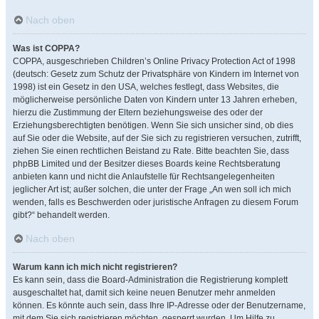
Nach oben
Was ist COPPA?
COPPA, ausgeschrieben Children’s Online Privacy Protection Act of 1998
(deutsch: Gesetz zum Schutz der Privatsphäre von Kindern im Internet von
1998) ist ein Gesetz in den USA, welches festlegt, dass Websites, die
möglicherweise persönliche Daten von Kindern unter 13 Jahren erheben,
hierzu die Zustimmung der Eltern beziehungsweise des oder der
Erziehungsberechtigten benötigen. Wenn Sie sich unsicher sind, ob dies
auf Sie oder die Website, auf der Sie sich zu registrieren versuchen, zutrifft,
ziehen Sie einen rechtlichen Beistand zu Rate. Bitte beachten Sie, dass
phpBB Limited und der Besitzer dieses Boards keine Rechtsberatung
anbieten kann und nicht die Anlaufstelle für Rechtsangelegenheiten
jeglicher Art ist; außer solchen, die unter der Frage „An wen soll ich mich
wenden, falls es Beschwerden oder juristische Anfragen zu diesem Forum
gibt?“ behandelt werden.
Nach oben
Warum kann ich mich nicht registrieren?
Es kann sein, dass die Board-Administration die Registrierung komplett
ausgeschaltet hat, damit sich keine neuen Benutzer mehr anmelden
können. Es könnte auch sein, dass Ihre IP-Adresse oder der Benutzername,
mit dem Sie sich registrieren möchten, gesperrt wurden. Um Hilfe zu