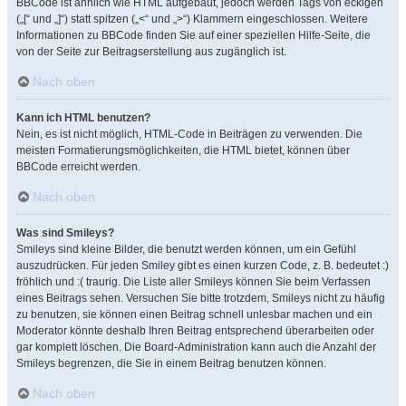
BBCode ist ähnlich wie HTML aufgebaut, jedoch werden Tags von eckigen
(„[“ und „]“) statt spitzen („<“ und „>“) Klammern eingeschlossen. Weitere
Informationen zu BBCode finden Sie auf einer speziellen Hilfe-Seite, die
von der Seite zur Beitragserstellung aus zugänglich ist.
Nach oben
Kann ich HTML benutzen?
Nein, es ist nicht möglich, HTML-Code in Beiträgen zu verwenden. Die
meisten Formatierungsmöglichkeiten, die HTML bietet, können über
BBCode erreicht werden.
Nach oben
Was sind Smileys?
Smileys sind kleine Bilder, die benutzt werden können, um ein Gefühl
auszudrücken. Für jeden Smiley gibt es einen kurzen Code, z. B. bedeutet :)
fröhlich und :( traurig. Die Liste aller Smileys können Sie beim Verfassen
eines Beitrags sehen. Versuchen Sie bitte trotzdem, Smileys nicht zu häufig
zu benutzen, sie können einen Beitrag schnell unlesbar machen und ein
Moderator könnte deshalb Ihren Beitrag entsprechend überarbeiten oder
gar komplett löschen. Die Board-Administration kann auch die Anzahl der
Smileys begrenzen, die Sie in einem Beitrag benutzen können.
Nach oben